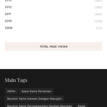
2013
(282)
2012
(361)
2011
(345)
2010
(239)
2009
(23)
TOTAL PAGE VIEWS
Main Tags
ASPer
Asasi Sains Pertanian
Bacelor Sains Haiwan Dengan Kepujian
Bacelor Sains Perniagaantani Dengan Kepujian
Kpop