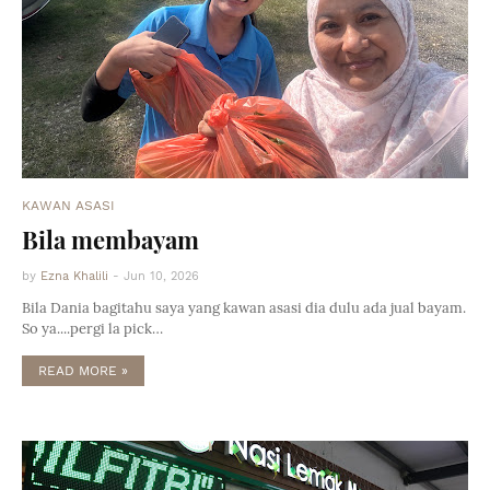
KAWAN ASASI
Bila membayam
by
Ezna Khalili
-
Jun 10, 2026
Bila Dania bagitahu saya yang kawan asasi dia dulu ada jual bayam.
So ya....pergi la pick…
READ MORE »