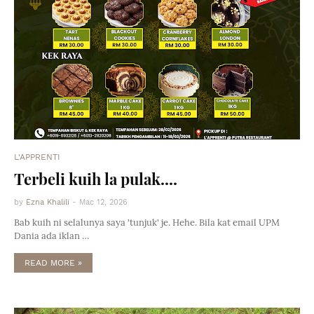
L'APPRENTI
Terbeli kuih la pulak....
by
Ezna Khalili
-
Mac 12, 2026
Bab kuih ni selalunya saya 'tunjuk' je. Hehe. Bila kat email UPM
Dania ada iklan …
READ MORE »