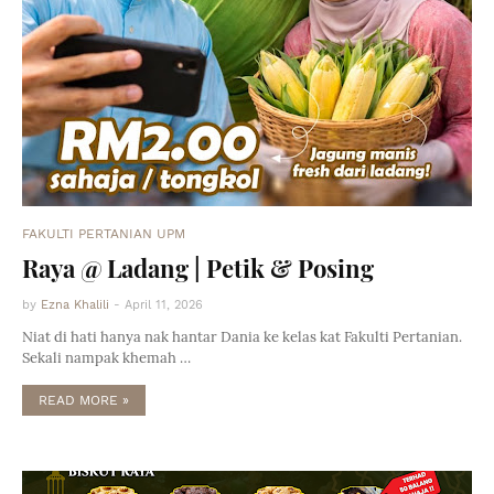
FAKULTI PERTANIAN UPM
Raya @ Ladang | Petik & Posing
by
Ezna Khalili
-
April 11, 2026
Niat di hati hanya nak hantar Dania ke kelas kat Fakulti Pertanian.
Sekali nampak khemah …
READ MORE »