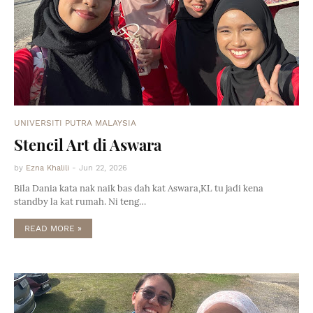
UNIVERSITI PUTRA MALAYSIA
Stencil Art di Aswara
by
Ezna Khalili
-
Jun 22, 2026
Bila Dania kata nak naik bas dah kat Aswara,KL tu jadi kena
standby la kat rumah. Ni teng…
READ MORE »