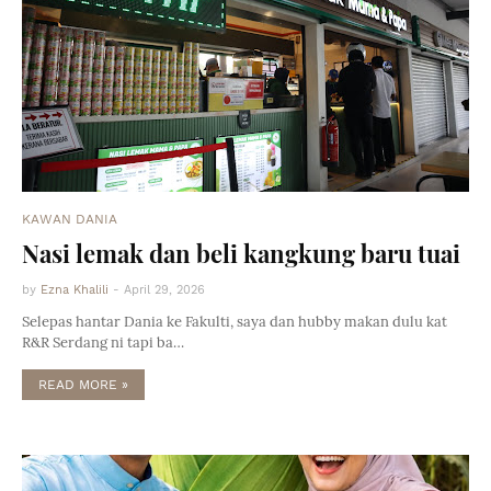
KAWAN DANIA
Nasi lemak dan beli kangkung baru tuai
by
Ezna Khalili
-
April 29, 2026
Selepas hantar Dania ke Fakulti, saya dan hubby makan dulu kat
R&R Serdang ni tapi ba…
READ MORE »