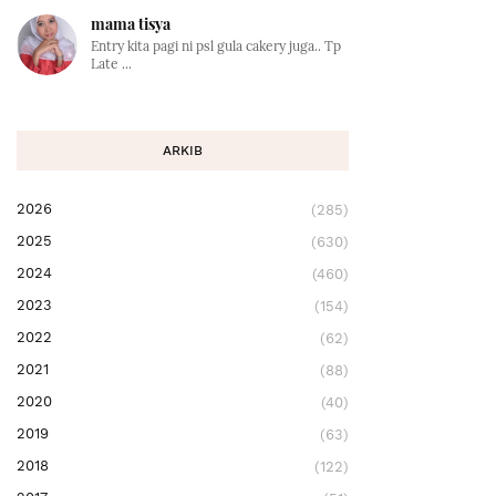
mama tisya
Entry kita pagi ni psl gula cakery juga.. Tp
Late ...
ARKIB
2026
(285)
2025
(630)
2024
(460)
2023
(154)
2022
(62)
2021
(88)
2020
(40)
2019
(63)
2018
(122)