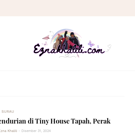
K SURAU
ndurian di Tiny House Tapah, Perak
Ezna Khalili
-
Disember 31, 2024