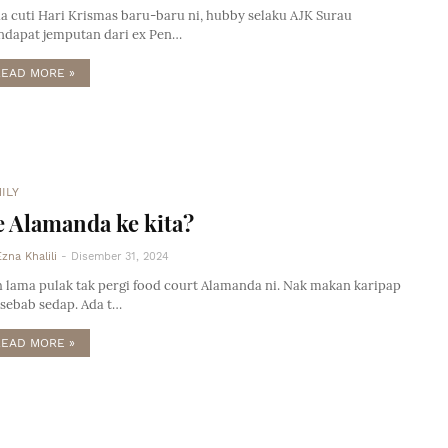
a cuti Hari Krismas baru-baru ni, hubby selaku AJK Surau
dapat jemputan dari ex Pen…
READ MORE »
ILY
 Alamanda ke kita?
Ezna Khalili
-
Disember 31, 2024
 lama pulak tak pergi food court Alamanda ni. Nak makan karipap
 sebab sedap. Ada t…
READ MORE »