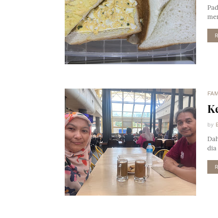
Pad
men
FAM
Ke
by
Dah
dia