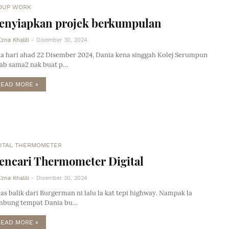
OUP WORK
enyiapkan projek berkumpulan
Ezna Khalili
-
Disember 30, 2024
a hari ahad 22 Disember 2024, Dania kena singgah Kolej Serumpun
ab sama2 nak buat p…
READ MORE »
GITAL THERMOMETER
encari Thermometer Digital
Ezna Khalili
-
Disember 30, 2024
as balik dari Burgerman ni lalu la kat tepi highway. Nampak la
bung tempat Dania bu…
READ MORE »