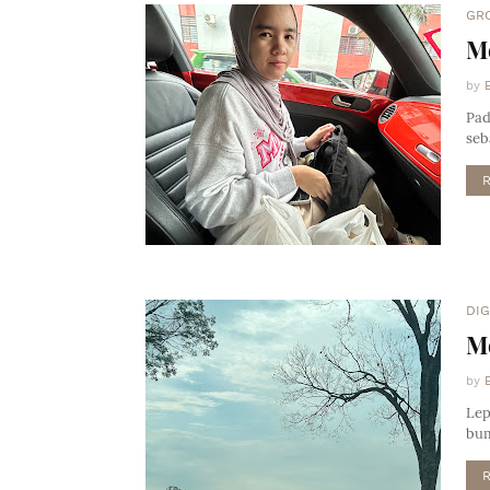
GR
M
by
Pad
seb
DI
M
by
Lep
bum