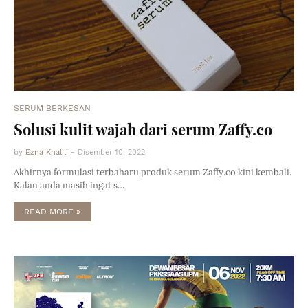
SERUM BERKESAN
Solusi kulit wajah dari serum Zaffy.co
by
Ezna Khalili
-
Disember 10, 2022
Akhirnya formulasi terbaharu produk serum Zaffy.co kini kembali.
Kalau anda masih ingat s…
READ MORE »