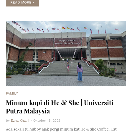
READ MORE »
FAMILY
Minum kopi di He & She | Universiti
Putra Malaysia
by
Ezna Khalili
-
Oktober 18, 2022
Ada sekali tu hubby ajak pergi minum kat He & She Coffee. Kat