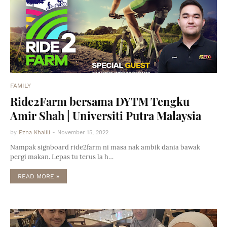
FAMILY
Ride2Farm bersama DYTM Tengku
Amir Shah | Universiti Putra Malaysia
by
Ezna Khalili
-
November 15, 2022
Nampak signboard ride2farm ni masa nak ambik dania bawak
pergi makan. Lepas tu terus la h…
READ MORE »