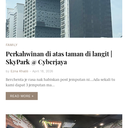
FAMILY
Perkahwinan di atas taman di langit |
SkyPark @ Cyberjaya
by
Ezna Khalili
-
April 18, 2026
Berchenta je rasa nak habiskan post jemputan ni....Ada sekali tu
kami dapat 3 jemputan ma…
READ MORE »