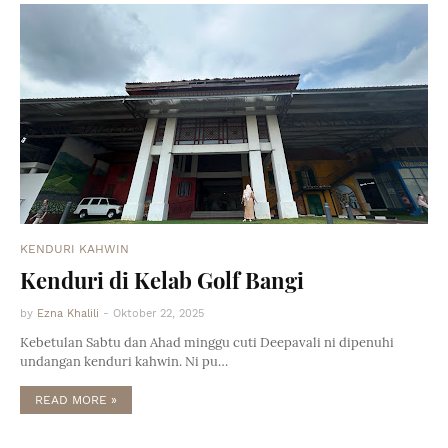
KENDURI KAHWIN
Kenduri di Kelab Golf Bangi
by
Ezna Khalili
-
Oktober 22, 2025
Kebetulan Sabtu dan Ahad minggu cuti Deepavali ni dipenuhi
undangan kenduri kahwin. Ni pu…
READ MORE »