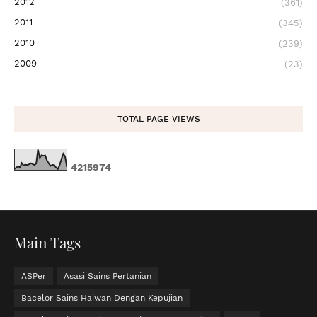
2012
(361)
2011
(345)
2010
(239)
2009
(23)
TOTAL PAGE VIEWS
4
2
1
5
9
7
4
Main Tags
ASPer
Asasi Sains Pertanian
Bacelor Sains Haiwan Dengan Kepujian