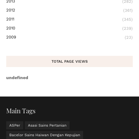
2013
(282)
2012
(361)
2011
(345)
2010
(239)
2009
(23)
TOTAL PAGE VIEWS
u
n
d
e
f
n
e
d
Main Tags
ASPer
Asasi Sains Pertanian
Bacelor Sains Haiwan Dengan Kepujian