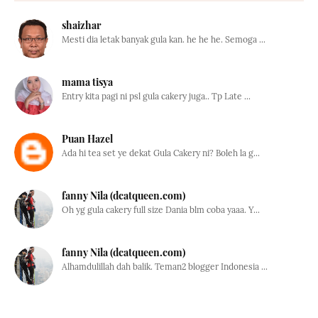
shaizhar
Mesti dia letak banyak gula kan. he he he. Semoga ...
mama tisya
Entry kita pagi ni psl gula cakery juga.. Tp Late ...
Puan Hazel
Ada hi tea set ye dekat Gula Cakery ni? Boleh la g...
fanny Nila (dcatqueen.com)
Oh yg gula cakery full size Dania blm coba yaaa. Y...
fanny Nila (dcatqueen.com)
Alhamdulillah dah balik. Teman2 blogger Indonesia ...