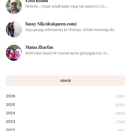
Ezna Khalili
Hehehe....tepat sekali kalau yang tak rasmi tu UG....
fanny Nila (dcatqueen.com)
Saya jarang sebenarnya ke Watson. Sebab memang ski...
Mama Zharfan
Kebetulan lunch td i masak menu gini jugak ezz..te...
ARKIB
2026
(287)
2025
(630)
2024
(460)
2023
(154)
2022
(62)