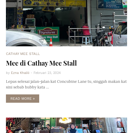
CATHAY MEE STALL
Mee di Cathay Mee Stall
by
Ezna Khalili
-
Februari 23, 2024
Lepas selesai jalan-jalan kat Concubine Lane tu, singgah makan kat
sini sebab hubby kata …
READ MORE »