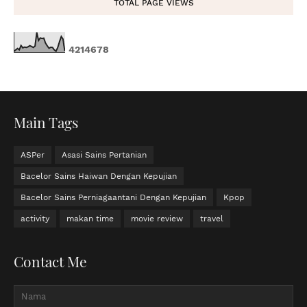
TOTAL PAGE VIEWS
4
2
1
4
6
7
8
Main Tags
ASPer
Asasi Sains Pertanian
Bacelor Sains Haiwan Dengan Kepujian
Bacelor Sains Perniagaantani Dengan Kepujian
Kpop
activity
makan time
movie review
travel
Contact Me