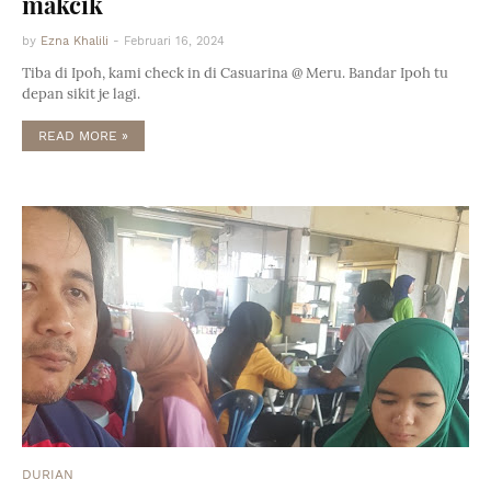
makcik
by
Ezna Khalili
-
Februari 16, 2024
Tiba di Ipoh, kami check in di Casuarina @ Meru. Bandar Ipoh tu
depan sikit je lagi.
READ MORE »
DURIAN