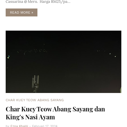
Casuarina @ Meru. Harga RM25/pa…
READ MORE »
CHAR KUEY TEOW ABANG SAYANG
Char Kuey Teow Abang Sayang dan
King's Nasi Ayam
by
Ezna Khalili
-
Februari 17, 2024