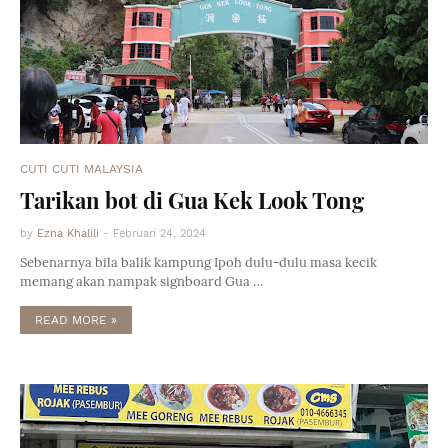
CUTI CUTI MALAYSIA
Tarikan bot di Gua Kek Look Tong
by
Ezna Khalili
-
Februari 24, 2024
Sebenarnya bila balik kampung Ipoh dulu-dulu masa kecik
memang akan nampak signboard Gua …
READ MORE »