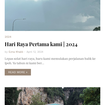
2024
Hari Raya Pertama kami | 2024
by
Ezna Khalili
-
April 12, 2024
Lepas solat hari raya, baru kami memulakan perjalanan balik ke
Ipoh. Ya tahun ni kami ber…
READ MORE »