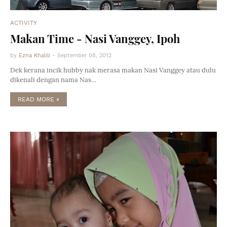
ACTIVITY
Makan Time - Nasi Vanggey, Ipoh
by
Ezna Khalili
-
September 08, 2012
Dek kerana incik hubby nak merasa makan Nasi Vanggey atau dulu
dikenali dengan nama Nas…
READ MORE »