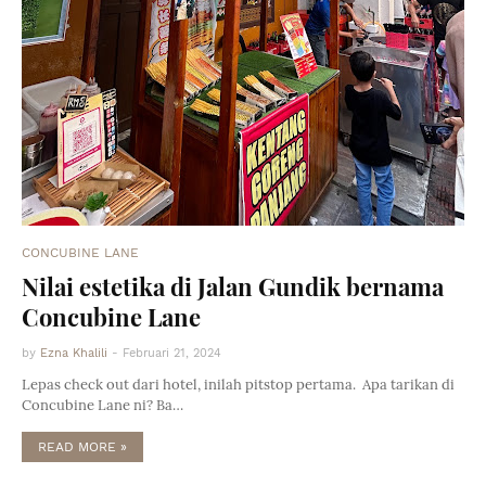
CONCUBINE LANE
Nilai estetika di Jalan Gundik bernama
Concubine Lane
by
Ezna Khalili
-
Februari 21, 2024
Lepas check out dari hotel, inilah pitstop pertama. Apa tarikan di
Concubine Lane ni? Ba…
READ MORE »