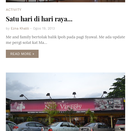
ACTIVITY
Satu hari di hari raya...
by
Ezna Khalili
-
Ogos 19, 2013
Me and family bertolak balik Ipoh pada pagi Syawal. Me ada update
me pergi solat kat Ma…
READ MORE »