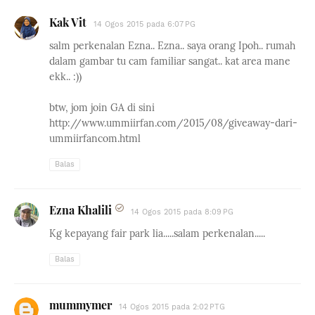
Kak Vit
14 Ogos 2015 pada 6:07 PG
salm perkenalan Ezna.. Ezna.. saya orang Ipoh.. rumah
dalam gambar tu cam familiar sangat.. kat area mane
ekk.. :))
btw, jom join GA di sini
http://www.ummiirfan.com/2015/08/giveaway-dari-
ummiirfancom.html
Balas
Ezna Khalili
14 Ogos 2015 pada 8:09 PG
Kg kepayang fair park lia.....salam perkenalan.....
Balas
mummymer
14 Ogos 2015 pada 2:02 PTG