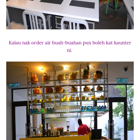
Kalau nak order air buah-buahan pun boleh kat kaunter
ni.