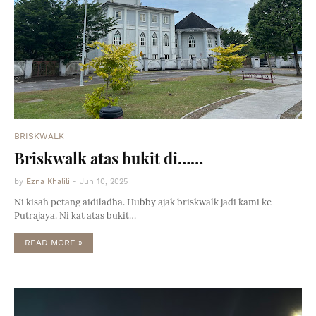
BRISKWALK
Briskwalk atas bukit di……
by
Ezna Khalili
-
Jun 10, 2025
Ni kisah petang aidiladha. Hubby ajak briskwalk jadi kami ke
Putrajaya. Ni kat atas bukit…
READ MORE »