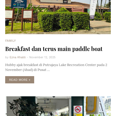
FAMILY
Breakfast dan terus main paddle boat
by
Ezna Khalili
-
November 12, 2025
Hubby ajak breakfast di Putrajaya Lake Recreation Center pada 2
November (Ahad) di Pusat …
READ MORE »