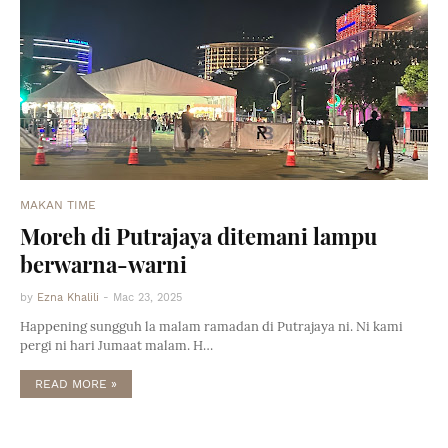
MAKAN TIME
Moreh di Putrajaya ditemani lampu
berwarna-warni
by
Ezna Khalili
-
Mac 23, 2025
Happening sungguh la malam ramadan di Putrajaya ni. Ni kami
pergi ni hari Jumaat malam. H…
READ MORE »