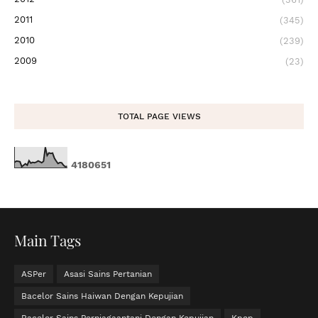
2011
(345)
2010
(239)
2009
(23)
TOTAL PAGE VIEWS
4
1
8
0
6
5
1
Main Tags
ASPer
Asasi Sains Pertanian
Bacelor Sains Haiwan Dengan Kepujian
Bacelor Sains Perniagaantani Dengan Kepujian
Kpop