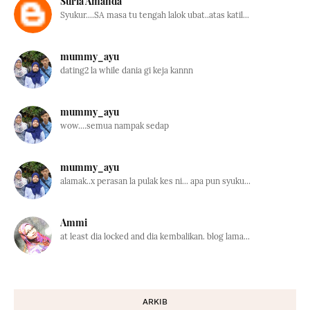
Suria Amanda
Syukur....SA masa tu tengah lalok ubat..atas katil...
mummy_ayu
dating2 la while dania gi keja kannn
mummy_ayu
wow....semua nampak sedap
mummy_ayu
alamak..x perasan la pulak kes ni... apa pun syuku...
Ammi
at least dia locked and dia kembalikan. blog lama...
ARKIB