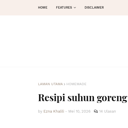
HOME
FEATURES
DISCLAIMER
LAMAN UTAMA
HOMEMADE
Resipi suhun goreng
by
Ezna Khalili
-
Mei 10, 2026
14 Ulasan