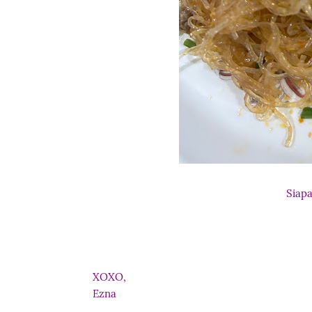
Siap
XOXO,
Ezna