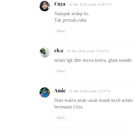
Cuya
10 Mei 2026 pada 4:09 PTG
Nampak sedap tu..
Tak pernah cuba
Balas
ch@
10 Mei 2026 pada 7:05 PTG
selalu tgk dlm menu korea, glass noodl
Balas
Amie
10 Mei 2026 pada 7:21 PTG
Dulu waktu anak-anak masih kecil selalu 
bersuami Cina.
Balas