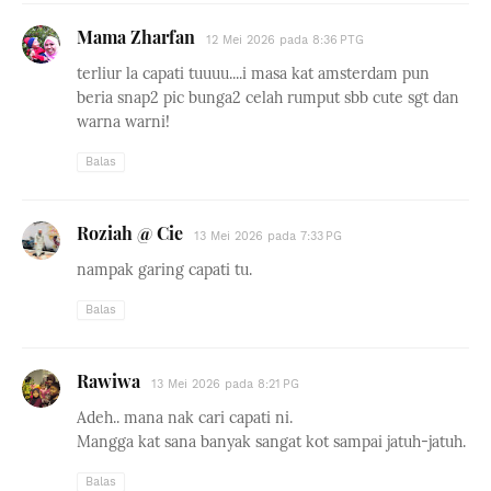
Mama Zharfan
12 Mei 2026 pada 8:36 PTG
terliur la capati tuuuu....i masa kat amsterdam pun
beria snap2 pic bunga2 celah rumput sbb cute sgt dan
warna warni!
Balas
Roziah @ Cie
13 Mei 2026 pada 7:33 PG
nampak garing capati tu.
Balas
Rawiwa
13 Mei 2026 pada 8:21 PG
Adeh.. mana nak cari capati ni.
Mangga kat sana banyak sangat kot sampai jatuh-jatuh.
Balas