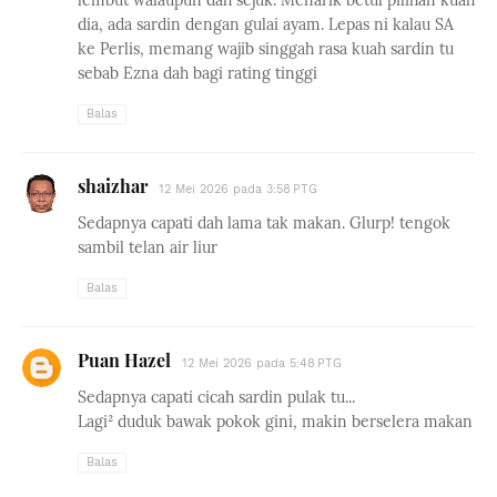
lembut walaupun dah sejuk. Menarik betul pilihan kuah
dia, ada sardin dengan gulai ayam. Lepas ni kalau SA
ke Perlis, memang wajib singgah rasa kuah sardin tu
sebab Ezna dah bagi rating tinggi
Balas
shaizhar
12 Mei 2026 pada 3:58 PTG
Sedapnya capati dah lama tak makan. Glurp! tengok
sambil telan air liur
Balas
Puan Hazel
12 Mei 2026 pada 5:48 PTG
Sedapnya capati cicah sardin pulak tu...
Lagi² duduk bawak pokok gini, makin berselera makan
Balas