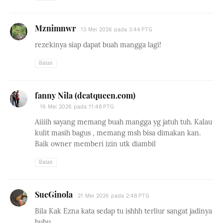
Mznimnwr
13 Mei 2026 pada 3:44 PTG
rezekinya siap dapat buah mangga lagi!
Balas
fanny Nila (dcatqueen.com)
16 Mei 2026 pada 11:48 PTG
Aiiiih sayang memang buah mangga yg jatuh tuh. Kalau
kulit masih bagus , memang msh bisa dimakan kan.
Baik owner memberi izin utk diambil
Balas
SueGinola
21 Mei 2026 pada 2:48 PTG
Bila Kak Ezna kata sedap tu ishhh terliur sangat jadinya
huhu