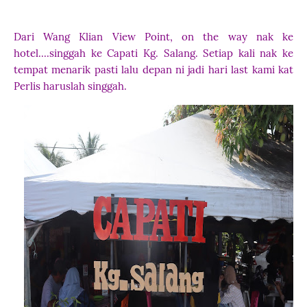
Dari Wang Klian View Point, on the way nak ke
hotel....singgah ke Capati Kg. Salang. Setiap kali nak ke
tempat menarik pasti lalu depan ni jadi hari last kami kat
Perlis haruslah singgah.