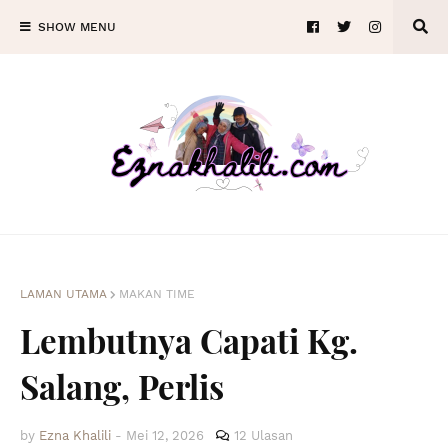
SHOW MENU
LAMAN UTAMA
MAKAN TIME
Lembutnya Capati Kg.
Salang, Perlis
by
Ezna Khalili
-
Mei 12, 2026
12 Ulasan