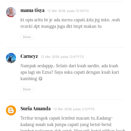
mama tisya
12 Mei 2026 pada 10:59 PG
kt opis aritu br je ada menu capati..kita jrg mkn ..wah
rezeki dpt mangga juga dkt tmpt makan tu
Balas
Carneyz
12 Mei 2026 pada 12:47 PTG
Nampak sedappp.. Selain dari kuah sardin, ada kuah
apa lagi sis Ezna? Saya suka capati dengan kuah kari
kambing 😋
Balas
Suria Amanda
12 Mei 2026 pada 3:12 PTG
Terliur tengok capati lembut macam tu..Kadang-
kadang susah nak jumpa capati yang betul-betul