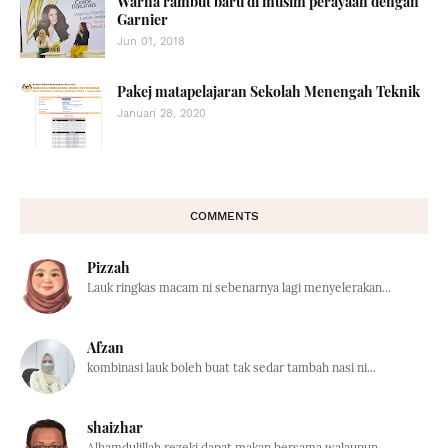
Warna rambut baru di musim perayaan dengan
Garnier
Jun 01, 2018
Pakej matapelajaran Sekolah Menengah Teknik
Januari 28, 2020
COMMENTS
Pizzah
Lauk ringkas macam ni sebenarnya lagi menyelerakan...
Afzan
kombinasi lauk boleh buat tak sedar tambah nasi ni...
shaizhar
Alhamdulillah rezeki dapat makan bersama walaupun ...