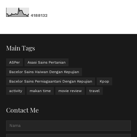
4
1
8
8
1
3
2
Main Tags
ASPer
Asasi Sains Pertanian
Bacelor Sains Haiwan Dengan Kepujian
Bacelor Sains Perniagaantani Dengan Kepujian
Kpop
activity
makan time
movie review
travel
Contact Me