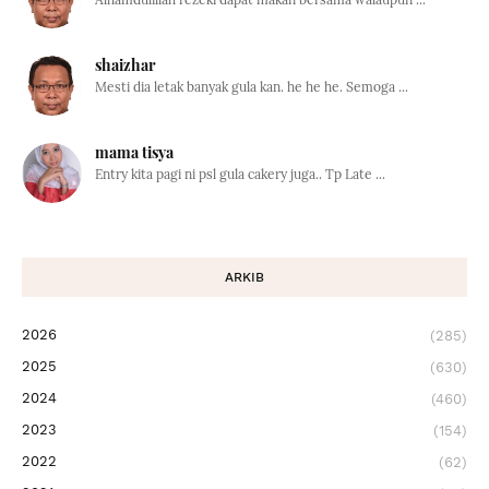
shaizhar
Mesti dia letak banyak gula kan. he he he. Semoga ...
mama tisya
Entry kita pagi ni psl gula cakery juga.. Tp Late ...
ARKIB
2026
(285)
2025
(630)
2024
(460)
2023
(154)
2022
(62)