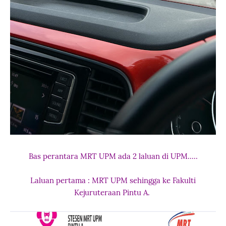
Bas perantara MRT UPM ada 2 laluan di UPM.....
Laluan pertama : MRT UPM sehingga ke Fakulti
Kejuruteraan Pintu A.