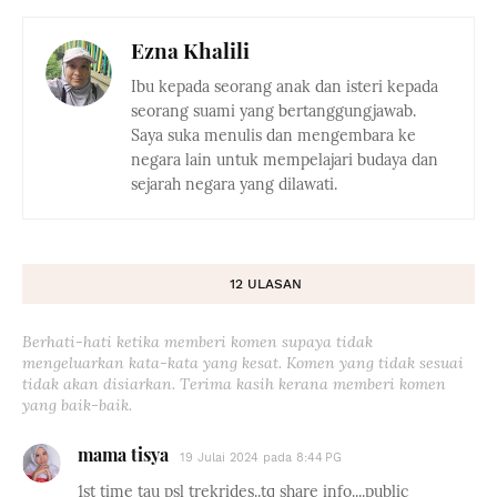
Ezna Khalili
Ibu kepada seorang anak dan isteri kepada
seorang suami yang bertanggungjawab.
Saya suka menulis dan mengembara ke
negara lain untuk mempelajari budaya dan
sejarah negara yang dilawati.
12 ULASAN
Berhati-hati ketika memberi komen supaya tidak
mengeluarkan kata-kata yang kesat. Komen yang tidak sesuai
tidak akan disiarkan. Terima kasih kerana memberi komen
yang baik-baik.
mama tisya
19 Julai 2024 pada 8:44 PG
1st time tau psl trekrides..tq share info....public