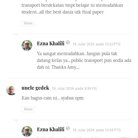
transport berdekatan tmpt belajar ni memudahkan
student...all the best dania utk final paper
Balas
Ezna Khalili
19 Julai 2024 pada 12:23 PTG
Ya sangat memudahkan. Jangan pula tak
datang kelas ya....public transport pun sedia ada
dah ni. Thanks Amy....
uncle gedek
19 Julai 2024 pada 9:54 PG
Kan bagus cam ni... syabas upm
Balas
Ezna Khalili
19 Julai 2024 pada 12:24 PTG