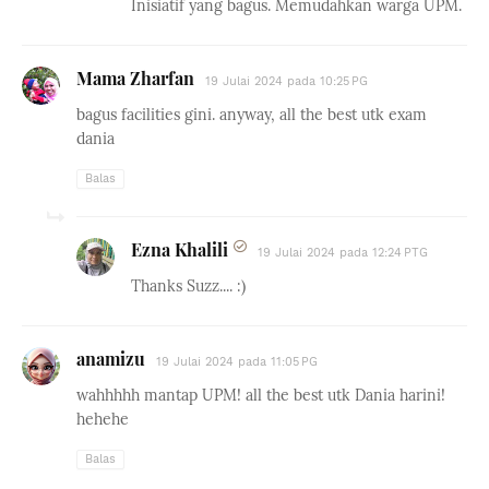
Inisiatif yang bagus. Memudahkan warga UPM.
Mama Zharfan
19 Julai 2024 pada 10:25 PG
bagus facilities gini. anyway, all the best utk exam
dania
Balas
Ezna Khalili
19 Julai 2024 pada 12:24 PTG
Thanks Suzz.... :)
anamizu
19 Julai 2024 pada 11:05 PG
wahhhhh mantap UPM! all the best utk Dania harini!
hehehe
Balas