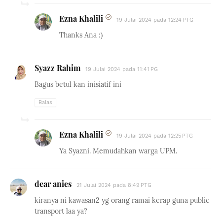
Ezna Khalili
19 Julai 2024 pada 12:24 PTG
Thanks Ana :)
Syazz Rahim
19 Julai 2024 pada 11:41 PG
Bagus betul kan inisiatif ini
Balas
Ezna Khalili
19 Julai 2024 pada 12:25 PTG
Ya Syazni. Memudahkan warga UPM.
dear anies
21 Julai 2024 pada 8:49 PTG
kiranya ni kawasan2 yg orang ramai kerap guna public
transport laa ya?