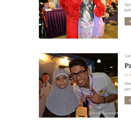
Say
keb
DA
P
by
Wee
per