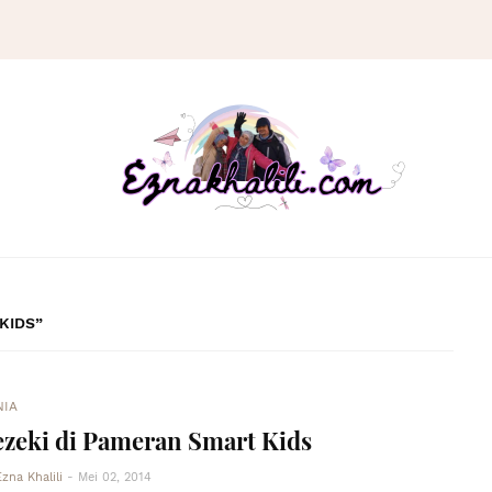
KIDS
NIA
zeki di Pameran Smart Kids
Ezna Khalili
-
Mei 02, 2014