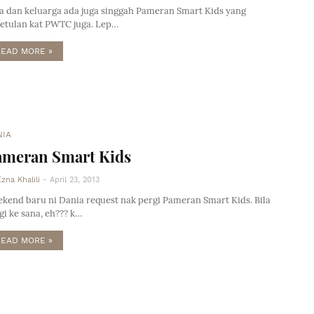
a dan keluarga ada juga singgah Pameran Smart Kids yang
etulan kat PWTC juga. Lep…
READ MORE »
NIA
ameran Smart Kids
Ezna Khalili
-
April 23, 2013
kend baru ni Dania request nak pergi Pameran Smart Kids. Bila
gi ke sana, eh??? k…
READ MORE »