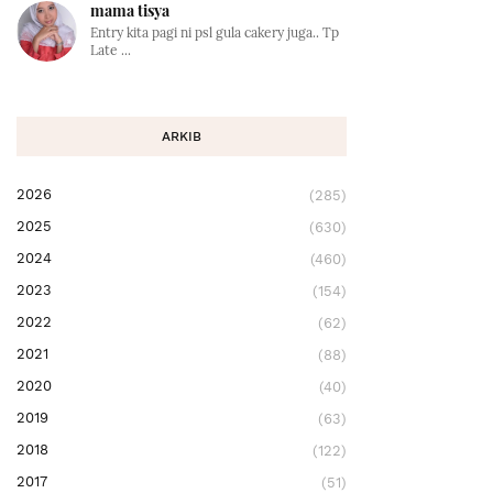
mama tisya
Entry kita pagi ni psl gula cakery juga.. Tp
Late ...
ARKIB
2026
(285)
2025
(630)
2024
(460)
2023
(154)
2022
(62)
2021
(88)
2020
(40)
2019
(63)
2018
(122)
2017
(51)