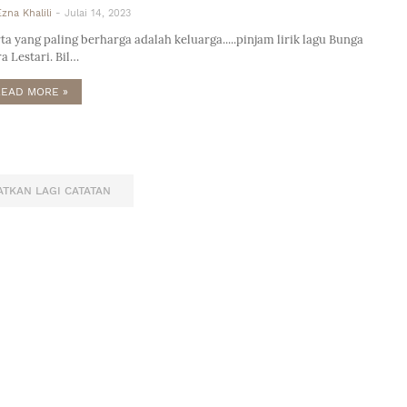
Ezna Khalili
-
Julai 14, 2023
ta yang paling berharga adalah keluarga.....pinjam lirik lagu Bunga
ra Lestari. Bil…
READ MORE »
TKAN LAGI CATATAN