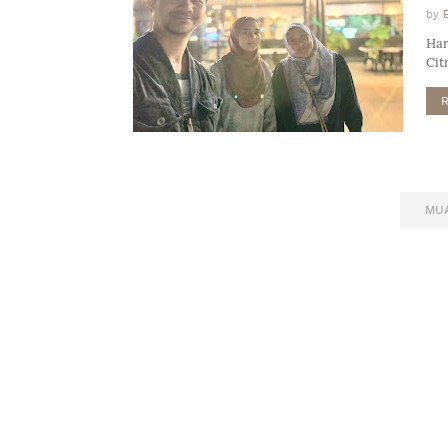
by
Har
Cit
MUA