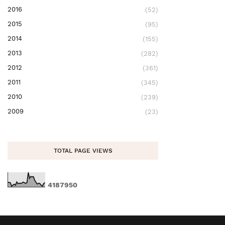
2016
(52)
2015
(95)
2014
(155)
2013
(282)
2012
(361)
2011
(345)
2010
(239)
2009
(23)
TOTAL PAGE VIEWS
4
1
8
7
9
5
0