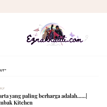
OUT
ILY
rta yang paling berharga adalah......|
mbak Kitchen