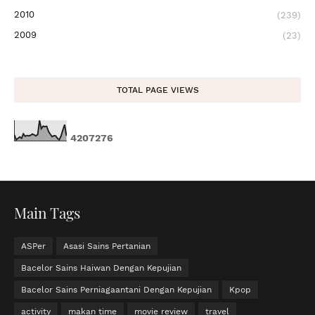
2010
(239)
2009
(23)
TOTAL PAGE VIEWS
4
2
0
7
2
7
6
Main Tags
ASPer
Asasi Sains Pertanian
Bacelor Sains Haiwan Dengan Kepujian
Bacelor Sains Perniagaantani Dengan Kepujian
Kpop
activity
makan time
movie review
travel