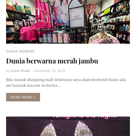
DANIA YASMINE
Dunia berwarna merah jambu
by
Ezna Khalili
-
November 15, 2023
Bila masuk shopping mall selalunya saya akan berhenti kalau ada
set banyak macam ni berwa…
READ MORE »