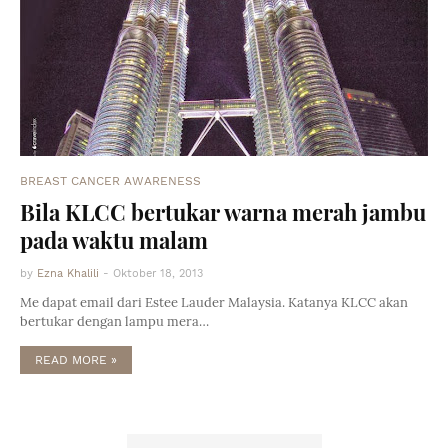
BREAST CANCER AWARENESS
Bila KLCC bertukar warna merah jambu
pada waktu malam
by
Ezna Khalili
-
Oktober 18, 2013
Me dapat email dari Estee Lauder Malaysia. Katanya KLCC akan
bertukar dengan lampu mera…
READ MORE »