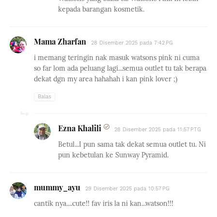
kepada barangan kosmetik.
Mama Zharfan
28 Disember 2025 pada 7:42 PG
i memang teringin nak masuk watsons pink ni cuma
so far lom ada peluang lagi...semua outlet tu tak berapa
dekat dgn my area hahahah i kan pink lover ;)
Balas
Ezna Khalili
28 Disember 2025 pada 11:57 PTG
Betul...I pun sama tak dekat semua outlet tu. Ni
pun kebetulan ke Sunway Pyramid.
mummy_ayu
29 Disember 2025 pada 10:57 PG
cantik nya....cute!! fav iris la ni kan...watson!!!