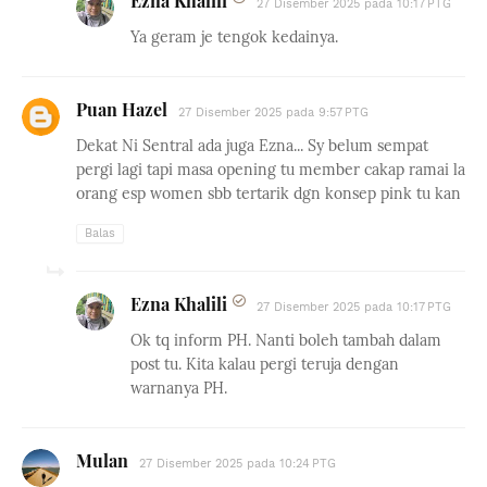
Ezna Khalili
27 Disember 2025 pada 10:17 PTG
Ya geram je tengok kedainya.
Puan Hazel
27 Disember 2025 pada 9:57 PTG
Dekat Ni Sentral ada juga Ezna... Sy belum sempat
pergi lagi tapi masa opening tu member cakap ramai la
orang esp women sbb tertarik dgn konsep pink tu kan
Balas
Ezna Khalili
27 Disember 2025 pada 10:17 PTG
Ok tq inform PH. Nanti boleh tambah dalam
post tu. Kita kalau pergi teruja dengan
warnanya PH.
Mulan
27 Disember 2025 pada 10:24 PTG