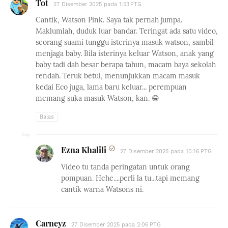
Tot
27 Disember 2025 pada 1:53 PTG
Cantik, Watson Pink. Saya tak pernah jumpa.
Maklumlah, duduk luar bandar. Teringat ada satu video,
seorang suami tunggu isterinya masuk watson, sambil
menjaga baby. Bila isterinya keluar Watson, anak yang
baby tadi dah besar berapa tahun, macam baya sekolah
rendah. Teruk betul, menunjukkan macam masuk
kedai Eco juga, lama baru keluar... perempuan
memang suka masuk Watson, kan. 😁
Balas
Ezna Khalili
27 Disember 2025 pada 10:16 PTG
Video tu tanda peringatan untuk orang
pompuan. Hehe....perli la tu...tapi memang
cantik warna Watsons ni.
Carneyz
27 Disember 2025 pada 2:06 PTG