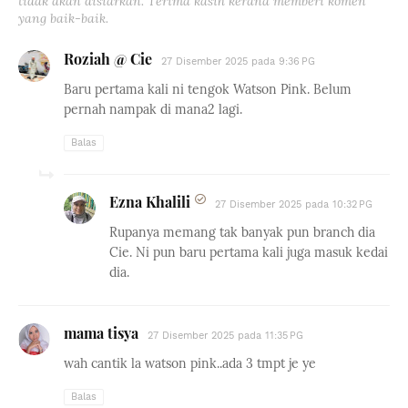
tidak akan disiarkan. Terima kasih kerana memberi komen
yang baik-baik.
Roziah @ Cie
27 Disember 2025 pada 9:36 PG
Baru pertama kali ni tengok Watson Pink. Belum
pernah nampak di mana2 lagi.
Balas
Ezna Khalili
27 Disember 2025 pada 10:32 PG
Rupanya memang tak banyak pun branch dia
Cie. Ni pun baru pertama kali juga masuk kedai
dia.
mama tisya
27 Disember 2025 pada 11:35 PG
wah cantik la watson pink..ada 3 tmpt je ye
Balas