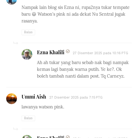
Nampak lain blog sis Ezna ni, rupa2nya tukar tempate
baru 😃 Watson's pink ni ada dekat Nu Sentral jugak
rasanya.
Balas
Ezna Khalili
27 Disember 2025 pada 10:16 PTG
Ah ah tukar yang baru sebab nak bagi nampak
kemas lagi banyak warna putih. Ye ke?. Ok
boleh tambah nanti dalam post. Tq Carneyz.
Ummi Aish
27 Disember 2025 pada 7:15 PTG
lawanya watson pink.
Balas