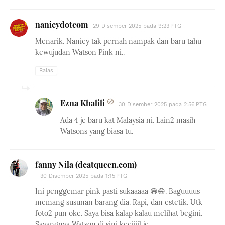
nanieydotcom
29 Disember 2025 pada 9:23 PTG
Menarik. Naniey tak pernah nampak dan baru tahu
kewujudan Watson Pink ni..
Balas
Ezna Khalili
30 Disember 2025 pada 2:56 PTG
Ada 4 je baru kat Malaysia ni. Lain2 masih
Watsons yang biasa tu.
fanny Nila (dcatqueen.com)
30 Disember 2025 pada 1:15 PTG
Ini penggemar pink pasti sukaaaaa 😄😄. Baguuuus
memang susunan barang dia. Rapi, dan estetik. Utk
foto2 pun oke. Saya bisa kalap kalau melihat begini.
Sayangnya Watson di sini keciiiil je.