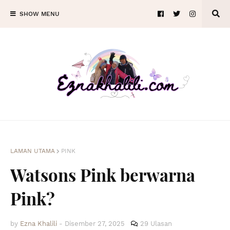
SHOW MENU
LAMAN UTAMA
PINK
Watsons Pink berwarna
Pink?
by
Ezna Khalili
-
Disember 27, 2025
29 Ulasan