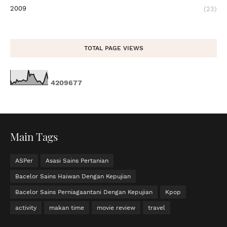
2009
(23)
TOTAL PAGE VIEWS
4
2
0
9
6
7
7
Main Tags
ASPer
Asasi Sains Pertanian
Bacelor Sains Haiwan Dengan Kepujian
Bacelor Sains Perniagaantani Dengan Kepujian
Kpop
activity
makan time
movie review
travel