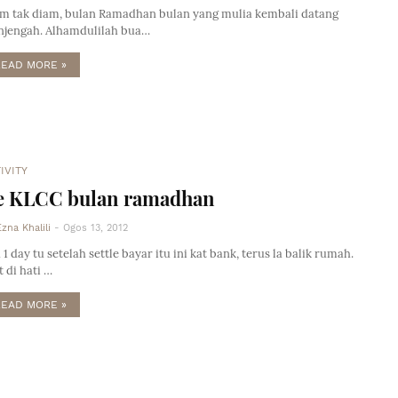
m tak diam, bulan Ramadhan bulan yang mulia kembali datang
jengah. Alhamdulilah bua…
READ MORE »
IVITY
e KLCC bulan ramadhan
Ezna Khalili
-
Ogos 13, 2012
 1 day tu setelah settle bayar itu ini kat bank, terus la balik rumah.
t di hati …
READ MORE »