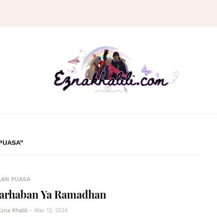
PUASA
LAN PUASA
arhaban Ya Ramadhan
Ezna Khalili
-
Mac 12, 2024