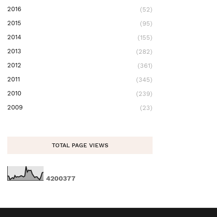
2016
(52)
2015
(95)
2014
(155)
2013
(282)
2012
(361)
2011
(345)
2010
(239)
2009
(23)
TOTAL PAGE VIEWS
4
2
0
0
3
7
7