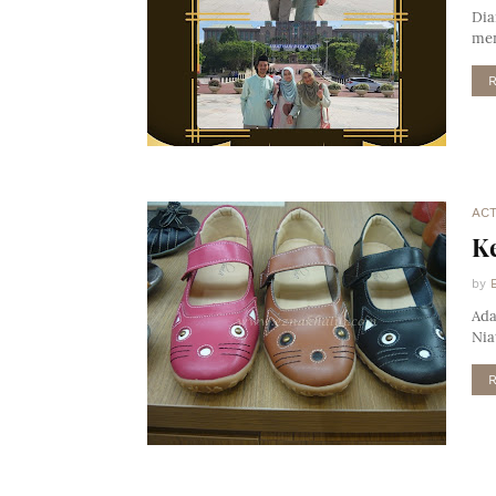
Dia
men
ACT
K
by
Ada
Nia