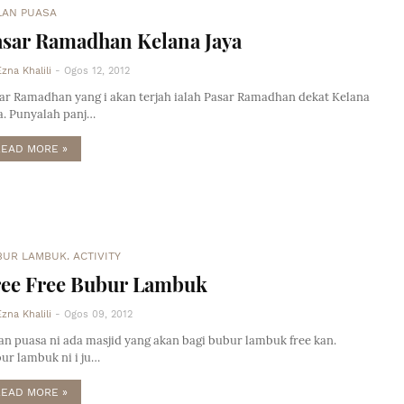
LAN PUASA
asar Ramadhan Kelana Jaya
Ezna Khalili
-
Ogos 12, 2012
ar Ramadhan yang i akan terjah ialah Pasar Ramadhan dekat Kelana
a. Punyalah panj…
READ MORE »
UR LAMBUK. ACTIVITY
ree Free Bubur Lambuk
Ezna Khalili
-
Ogos 09, 2012
an puasa ni ada masjid yang akan bagi bubur lambuk free kan.
ur lambuk ni i ju…
READ MORE »