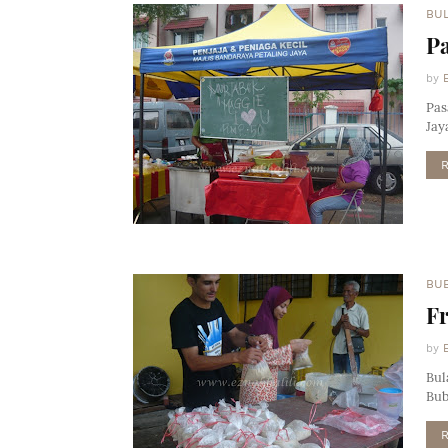
BU
P
by
Pas
Jay
BUB
F
by
Bul
Bub