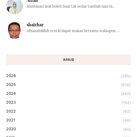
Afzan
kombinasi lauk boleh buat tak sedar tambah nasi ni...
shaizhar
Alhamdulillah rezeki dapat makan bersama walaupun ...
ARKIB
2026
(285)
2025
(630)
2024
(460)
2023
(154)
2022
(62)
2021
(88)
2020
(40)