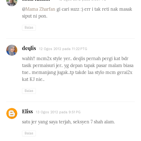
@
Mama Zharfan
gi cari suzz :) err i tak reti nak masak
siput ni pon.
Balas
deqlis
12 Ogos 2012 pada 11:22 PTG
wahh!! mcm2x style yer.. deqlis pernah pergi kat bdr
tasik permaisuri jer.. yg depan tapak pasar malam biasa
tue.. memanjang jugak..tp takde laa stylo mcm gerai2x
kat KJ nie..
Balas
Eliss
13 Ogos 2012 pada 9:51 PG
satu jer yang saya terjah, seksyen 7 shah alam.
Balas