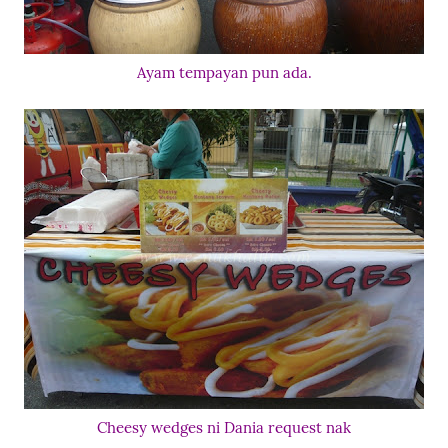
Ayam tempayan pun ada.
Cheesy wedges ni Dania request nak