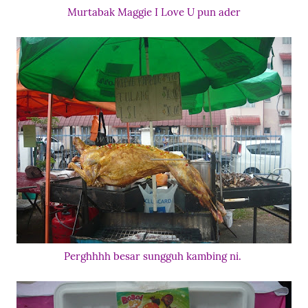
Murtabak Maggie I Love U pun ader
Perghhhh besar sungguh kambing ni.