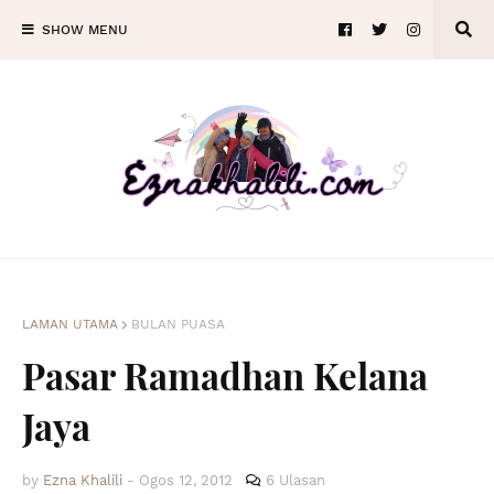
SHOW MENU
LAMAN UTAMA
BULAN PUASA
Pasar Ramadhan Kelana
Jaya
by
Ezna Khalili
-
Ogos 12, 2012
6 Ulasan