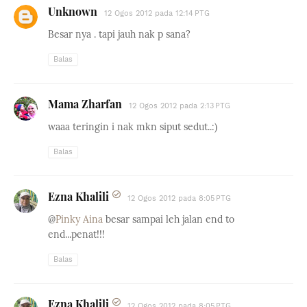
Unknown
12 Ogos 2012 pada 12:14 PTG
Besar nya . tapi jauh nak p sana?
Balas
Mama Zharfan
12 Ogos 2012 pada 2:13 PTG
waaa teringin i nak mkn siput sedut..:)
Balas
Ezna Khalili
12 Ogos 2012 pada 8:05 PTG
@
Pinky Aina
besar sampai leh jalan end to
end...penat!!!
Balas
Ezna Khalili
12 Ogos 2012 pada 8:05 PTG