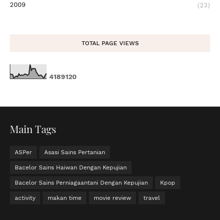
2009
(23)
TOTAL PAGE VIEWS
4
1
8
9
1
2
0
Main Tags
ASPer
Asasi Sains Pertanian
Bacelor Sains Haiwan Dengan Kepujian
Bacelor Sains Perniagaantani Dengan Kepujian
Kpop
activity
makan time
movie review
travel