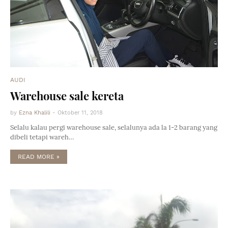
AUDI
Warehouse sale kereta
by
Ezna Khalili
-
Oktober 11, 2018
Selalu kalau pergi warehouse sale, selalunya ada la 1-2 barang yang
dibeli tetapi wareh…
READ MORE »