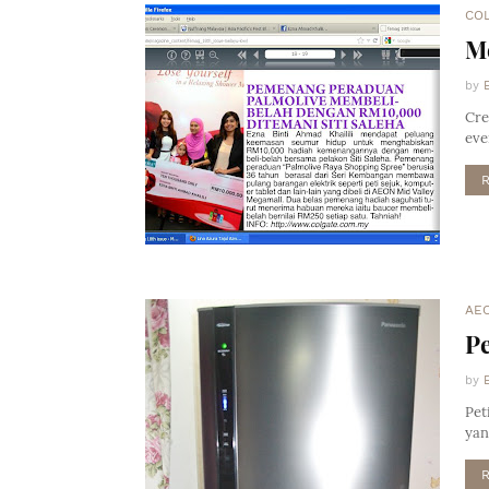
CO
Me
by
Cre
eve
AE
Pe
by
Pet
yan