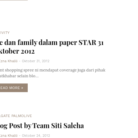
IVITY
 dan family dalam paper STAR 31
ktober 2012
Ezna Khalili
-
Oktober 31, 2012
nt shopping spree ni mendapat coverage juga dari pihak
atkhabar selain blo…
READ MORE »
LGATE PALMOLIVE
og Post by Team Siti Saleha
Ezna Khalili
-
Oktober 24, 2012