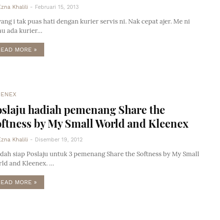
Ezna Khalili
-
Februari 15, 2013
yang i tak puas hati dengan kurier servis ni. Nak cepat ajer. Me ni
au ada kurier…
READ MORE »
EENEX
slaju hadiah pemenang Share the
ftness by My Small World and Kleenex
Ezna Khalili
-
Disember 19, 2012
dah siap Poslaju untuk 3 pemenang Share the Softness by My Small
ld and Kleenex. …
READ MORE »