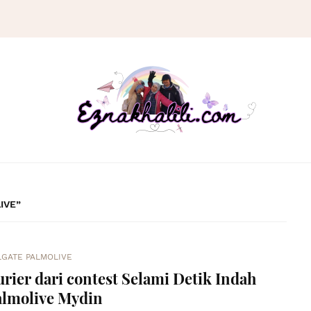
IVE
LGATE PALMOLIVE
rier dari contest Selami Detik Indah
almolive Mydin