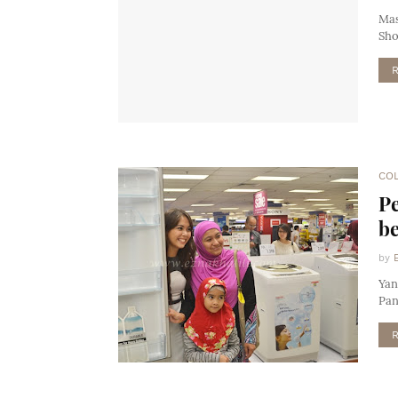
Mas
Sho
CO
Pe
be
by
Yan
Pan