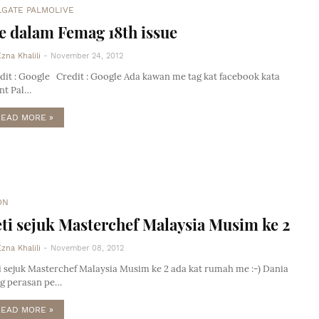
LGATE PALMOLIVE
 dalam Femag 18th issue
Ezna Khalili
-
November 24, 2012
dit : Google Credit : Google Ada kawan me tag kat facebook kata
nt Pal…
READ MORE »
ON
ti sejuk Masterchef Malaysia Musim ke 2
Ezna Khalili
-
November 08, 2012
i sejuk Masterchef Malaysia Musim ke 2 ada kat rumah me :-) Dania
g perasan pe…
READ MORE »