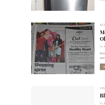
ACT
Me
O
by
Eve
sur
CO
Bl
by