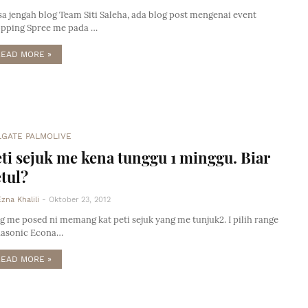
a jengah blog Team Siti Saleha, ada blog post mengenai event
pping Spree me pada …
READ MORE »
LGATE PALMOLIVE
ti sejuk me kena tunggu 1 minggu. Biar
tul?
Ezna Khalili
-
Oktober 23, 2012
g me posed ni memang kat peti sejuk yang me tunjuk2. I pilih range
asonic Econa…
READ MORE »