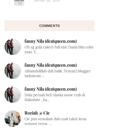
Januari 28, 2020
COMMENTS
fanny Nila (dcatqueen.com)
Oh yg gula cakery full size Dania blm coba
yaaa. Y...
fanny Nila (dcatqueen.com)
Alhamdulillah dah balik. Teman2 blogger
Indonesia ...
fanny Nila (dcatqueen.com)
Dulu pernah beli Alaska snow crab di
Hakodate , ha...
Roziah @ Cie
Cie pun semalam dah cuak takut kena
remove terus. ...