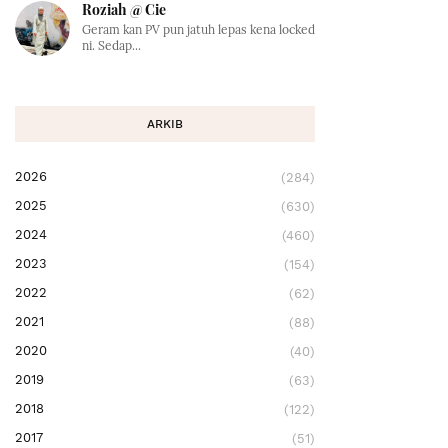
Roziah @ Cie
Geram kan PV pun jatuh lepas kena locked
ni. Sedap...
ARKIB
2026
(284)
2025
(630)
2024
(460)
2023
(154)
2022
(62)
2021
(88)
2020
(40)
2019
(63)
2018
(122)
2017
(51)