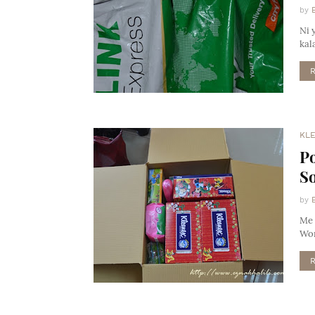
by
Ni 
kal
KL
Po
So
by
Me 
Wor