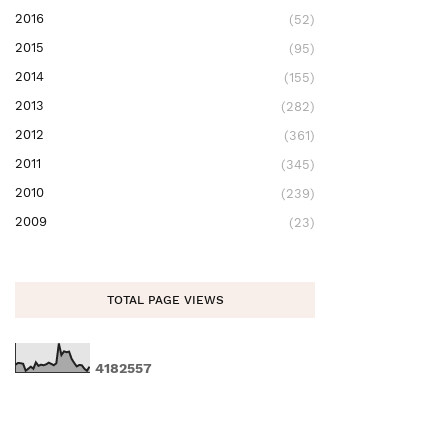
2016
(52)
2015
(95)
2014
(155)
2013
(282)
2012
(361)
2011
(345)
2010
(239)
2009
(23)
TOTAL PAGE VIEWS
4
1
8
2
5
5
7