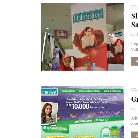
CO
Sh
Sa
by
Lep
Val
CO
Gr
by
Alh
con