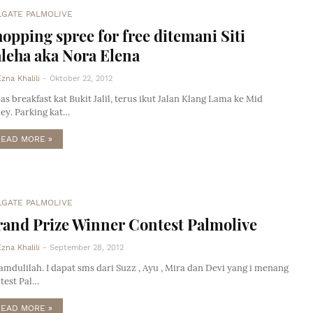
LGATE PALMOLIVE
opping spree for free ditemani Siti
leha aka Nora Elena
Ezna Khalili
-
Oktober 22, 2012
as breakfast kat Bukit Jalil, terus ikut Jalan Klang Lama ke Mid
ley. Parking kat…
READ MORE »
LGATE PALMOLIVE
and Prize Winner Contest Palmolive
Ezna Khalili
-
September 28, 2012
amdulilah. I dapat sms dari Suzz , Ayu , Mira dan Devi yang i menang
test Pal…
READ MORE »