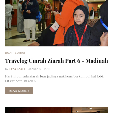
BUAH ZURIAT
Travelog Umrah Ziarah Part 6 - Madinah
by
Ezna Khalili
-
Januari 07, 2015
Hari ni pun ada ziarah luar jadinya nak kena berkumpul kat lobi.
Lif kat hotel ni ada 5…
READ MORE »