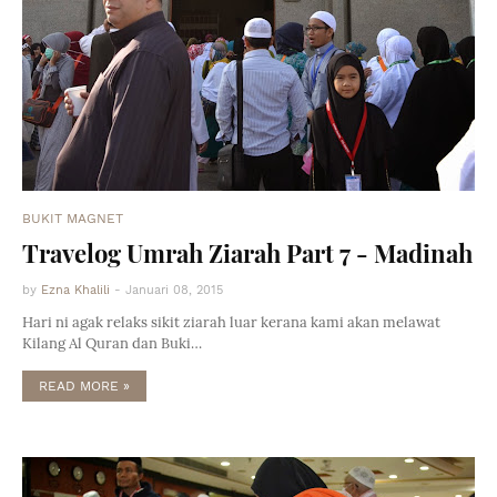
BUKIT MAGNET
Travelog Umrah Ziarah Part 7 - Madinah
by
Ezna Khalili
-
Januari 08, 2015
Hari ni agak relaks sikit ziarah luar kerana kami akan melawat
Kilang Al Quran dan Buki…
READ MORE »