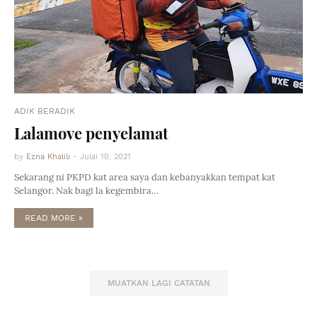
ADIK BERADIK
Lalamove penyelamat
by
Ezna Khalili
-
Julai 10, 2021
Sekarang ni PKPD kat area saya dan kebanyakkan tempat kat
Selangor. Nak bagi la kegembira…
READ MORE »
MUATKAN LAGI CATATAN