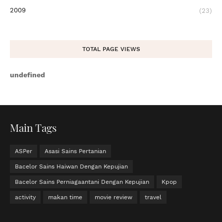
2009
(23)
TOTAL PAGE VIEWS
u
n
d
e
f
n
e
d
Main Tags
ASPer
Asasi Sains Pertanian
Bacelor Sains Haiwan Dengan Kepujian
Bacelor Sains Perniagaantani Dengan Kepujian
Kpop
activity
makan time
movie review
travel