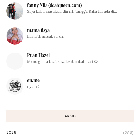
fanny Nila (dcatqueen.com)
Saya kalau masak sardin nih tunggu Raka tak ada di...
mama tisya
Lama tk masak sardin
Puan Hazel
Menu gini la buat saya bertambah nasi 😋
en.me
nyum2
ARKIB
2026
(286)