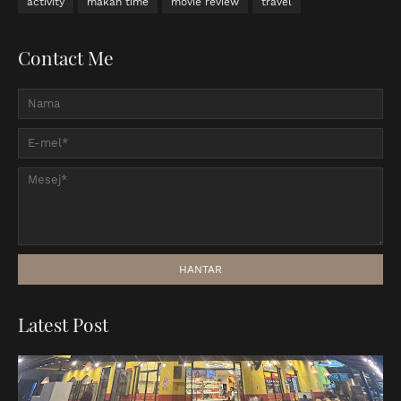
activity
makan time
movie review
travel
Contact Me
Latest Post