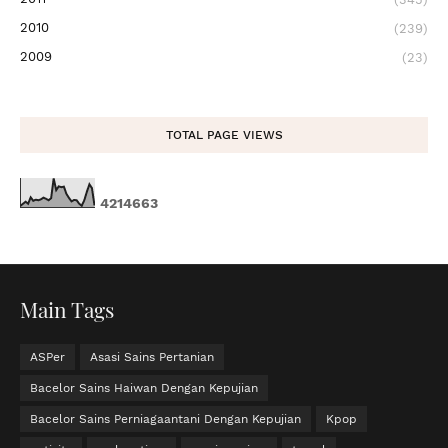
2010
(239)
2009
(23)
TOTAL PAGE VIEWS
4
2
1
4
6
6
3
Main Tags
ASPer
Asasi Sains Pertanian
Bacelor Sains Haiwan Dengan Kepujian
Bacelor Sains Perniagaantani Dengan Kepujian
Kpop