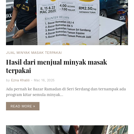
JUAL MINYAK MASAK TERPAKAI
Hasil dari menjual minyak masak
terpakai
by
Ezna Khalili
-
Mac 16, 2025
Ada pernah ke Bazar Ramadan di Seri Serdang dan ternampak ada
program kitar semula minyak…
READ MORE »