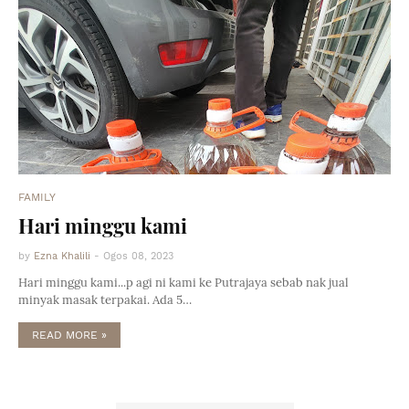
FAMILY
Hari minggu kami
by
Ezna Khalili
-
Ogos 08, 2023
Hari minggu kami...p agi ni kami ke Putrajaya sebab nak jual
minyak masak terpakai. Ada 5…
READ MORE »