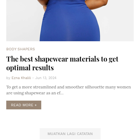
BODY SHAPERS
The best shapewear materials to get
optimal results
by
Ezna Khalili
-
Jun 13, 2024
To get a more streamlined and smoother silhouette many women
are using shapewear as an ef…
READ MORE »
MUATKAN LAGI CATATAN