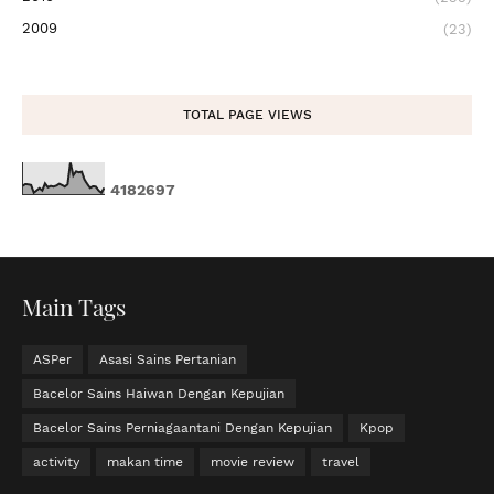
2009
(23)
TOTAL PAGE VIEWS
4
1
8
2
6
9
7
Main Tags
ASPer
Asasi Sains Pertanian
Bacelor Sains Haiwan Dengan Kepujian
Bacelor Sains Perniagaantani Dengan Kepujian
Kpop
activity
makan time
movie review
travel