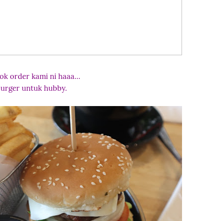
k order kami ni haaa...
burger untuk hubby.