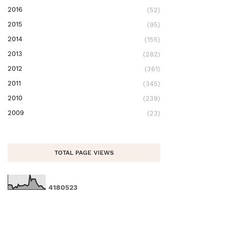
2016
(52)
2015
(95)
2014
(155)
2013
(282)
2012
(361)
2011
(345)
2010
(239)
2009
(23)
TOTAL PAGE VIEWS
4
1
8
0
5
2
3