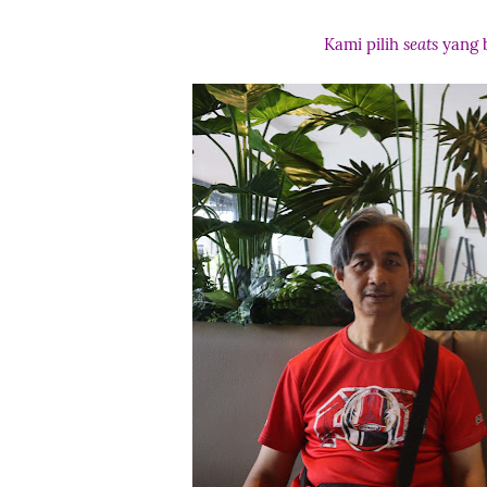
Kami pilih
seats
yang 