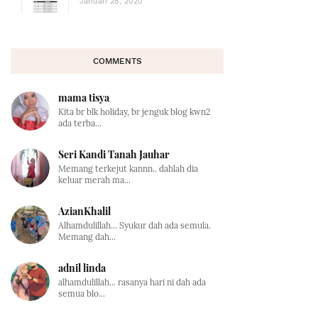
Januari 28, 2020
COMMENTS
mama tisya
Kita br blk holiday, br jenguk blog kwn2
ada terba...
Seri Kandi Tanah Jauhar
Memang terkejut kannn.. dahlah dia
keluar merah ma...
AzianKhalil
Alhamdulillah... Syukur dah ada semula.
Memang dah...
adnil linda
alhamdulillah... rasanya hari ni dah ada
semua blo...