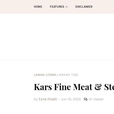
HOME
FEATURES
DISCLAIMER
LAMAN UTAMA
MAKAN TIME
Kars Fine Meat & Ste
by
Ezna Khalili
-
Jun 10, 2026
14 Ulasan