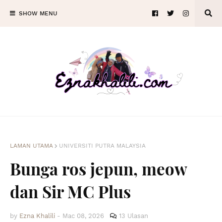
SHOW MENU
LAMAN UTAMA
UNIVERSITI PUTRA MALAYSIA
Bunga ros jepun, meow
dan Sir MC Plus
by
Ezna Khalili
-
Mac 08, 2026
13 Ulasan