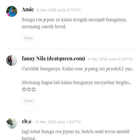
Amie
8 Mac 2026 pada 9:11 PTG
Bunga ros jepun ni kalau tengah menjadi bunganya,
memang cantik betul.
Balas
fanny Nila (dcatqueen.com)
9 Mac 2026 pada 6:33 PTG
Cantiiiik bunganya. Kalau rose jepang ini pendek2 yaa..
Memang bagus lah kalau bunganya menyebar begitu...
😍😍😍.
Balas
ch@
10 Mac 2026 pada 1:42 PTG
lagi lebat bunga ros jepun tu, boleh ootd terus sambil
baring.