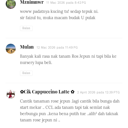
Mznimnwr
11 Mac 2026 pada 8:42 PG
woww padatnya kucing tu! sedap tepuk ni.
sir faizul tu, muka macam budak U pulak
Balas
Mulan
12 Mac 2026 pada 11:49 PG
Banyak kali rasa nak tanam Ros Jepun ni tapi bila ke
nursery lupa beli.
Balas
✿Cik Cappuccino Latte ✿
2 April 2026 pada 12:39 PTG
Cantik tanaman rose jepun .lagi cantik bila bunga dah
start mekar .. CCL ada tanam tapi tak semlat nak
berbunga pun ..kena bena putih tue ..alih² dah taknak
tanam rose jepun ni ..