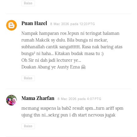
Balas
Puan Hazel
8 Mac 2026 pada 12:23 PTG
Nampak hamparan ros Jepun ni teringat halaman
rumah Makcik sy dulu. Bila bunga ni mekar,
subhanallah cantik sangatttttt. Rasa nak baring atas
bunga² ni haha... Kitakan budak masa tu :)
Oh Sir ni dah jadi lecturer ye...
Doakan Abang ye Aunty Ezna 🤗
Balas
Mama Zharfan
8 Mac 2026 pada 4:07 PTG
memang suspens la bab2 result spm...turn ariff spm
ujung thn ni...sekrg pun i dh start nervous jugak
Balas