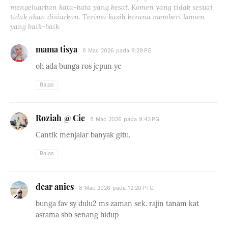
mengeluarkan kata-kata yang kesat. Komen yang tidak sesuai
tidak akan disiarkan. Terima kasih kerana memberi komen
yang baik-baik.
mama tisya
8 Mac 2026 pada 9:29 PG
oh ada bunga ros jepun ye
Balas
Roziah @ Cie
8 Mac 2026 pada 9:43 PG
Cantik menjalar banyak gitu.
Balas
dear anies
8 Mac 2026 pada 12:20 PTG
bunga fav sy dulu2 ms zaman sek. rajin tanam kat
asrama sbb senang hidup