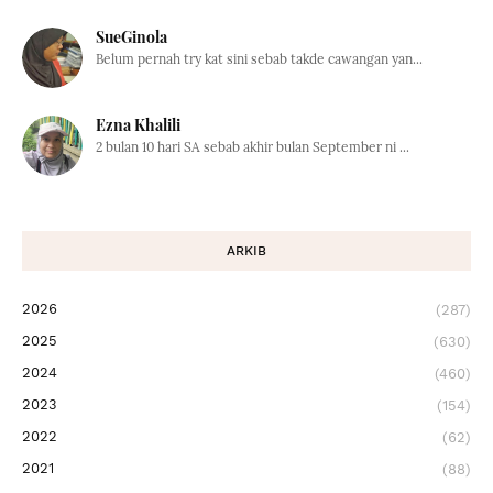
SueGinola
Belum pernah try kat sini sebab takde cawangan yan...
Ezna Khalili
2 bulan 10 hari SA sebab akhir bulan September ni ...
ARKIB
2026
(287)
2025
(630)
2024
(460)
2023
(154)
2022
(62)
2021
(88)