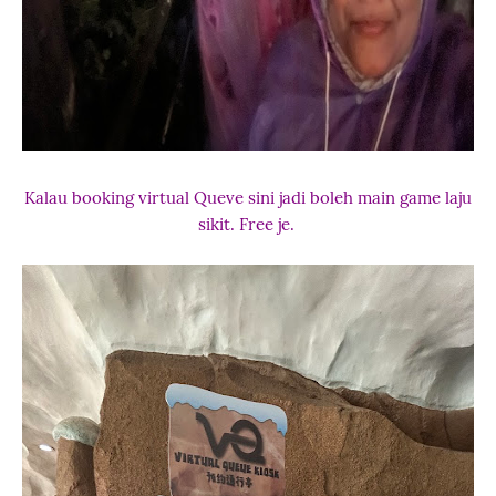
Kalau booking virtual Queve sini jadi boleh main game laju
sikit. Free je.