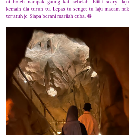
ni boleh nampak gaung kat sebelah. Eiiiiii scary....laju
kemain dia turun tu. Lepas tu senget tu laju macam nak
terjatuh je. Siapa berani marilah cuba. 😅