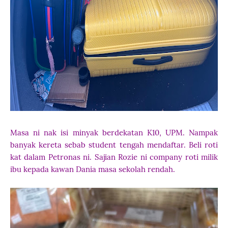
Masa ni nak isi minyak berdekatan K10, UPM. Nampak
banyak kereta sebab student tengah mendaftar. Beli roti
kat dalam Petronas ni. Sajian Rozie ni company roti milik
ibu kepada kawan Dania masa sekolah rendah.