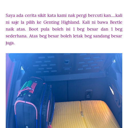
Saya ada cerita sikit kata kami nak pergi bercuti kan....kali
ni saje la pilih ke Genting Highland. Kali ni bawa Beetle
naik atas. Boot pula boleh isi 1 beg besar dan 1 beg
sederhana. Atas beg besar boleh letak beg sandang besar
juga.