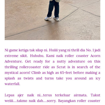
Ni game ketiga tak silap ni. Huiiii yang ni thrill dia No. 1 jadi
extreme sikit. Huhuhu. Kami naik roller coaster Acorn
Adventure.
Get ready for a nutty adventure on this
thrilling rollercoaster ride as Scrat is in search of the
mystical acorn! Climb as high as 65-feet before making a
splash as twists and turns take you around an icy
waterfall.
Lepas ajer naik ni...terus terkeluar airmata. Takut
weiiii....takmo naik dah....sorry. Bayangkan roller coaster