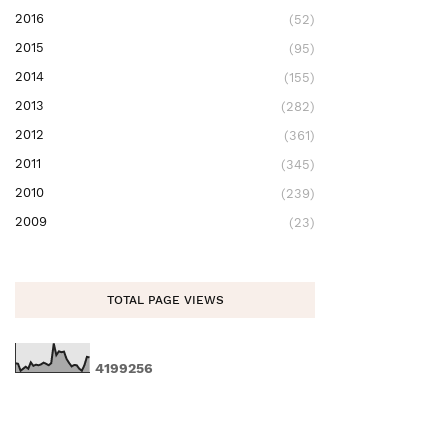
2016
(52)
2015
(95)
2014
(155)
2013
(282)
2012
(361)
2011
(345)
2010
(239)
2009
(23)
TOTAL PAGE VIEWS
4
1
9
9
2
5
6