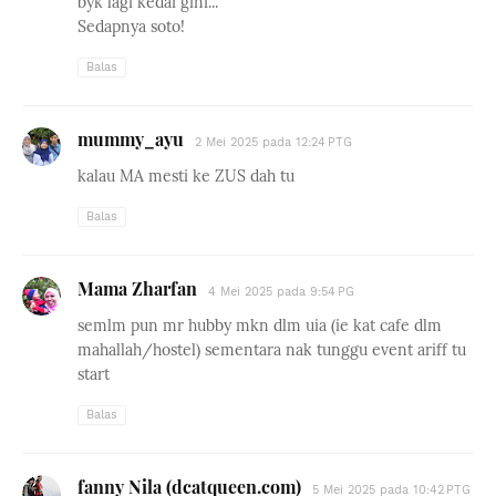
byk lagi kedai gini...
Sedapnya soto!
Balas
mummy_ayu
2 Mei 2025 pada 12:24 PTG
kalau MA mesti ke ZUS dah tu
Balas
Mama Zharfan
4 Mei 2025 pada 9:54 PG
semlm pun mr hubby mkn dlm uia (ie kat cafe dlm
mahallah/hostel) sementara nak tunggu event ariff tu
start
Balas
fanny Nila (dcatqueen.com)
5 Mei 2025 pada 10:42 PTG