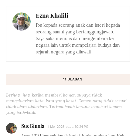
Ezna Khalili
Ibu kepada seorang anak dan isteri kepada
seorang suami yang bertanggungjawab.
Saya suka menulis dan mengembara ke
negara lain untuk mempelajari budaya dan
sejarah negara yang dilawati.
11 ULASAN
Berhati-hati ketika memberi komen supaya tidak
mengeluarkan kata-kata yang kesat. Komen yang tidak sesuai
tidak akan disiarkan. Terima kasih kerana memberi komen
yang baik-baik.
SueGinola
1 Mei 2025 pada 10:24 PG