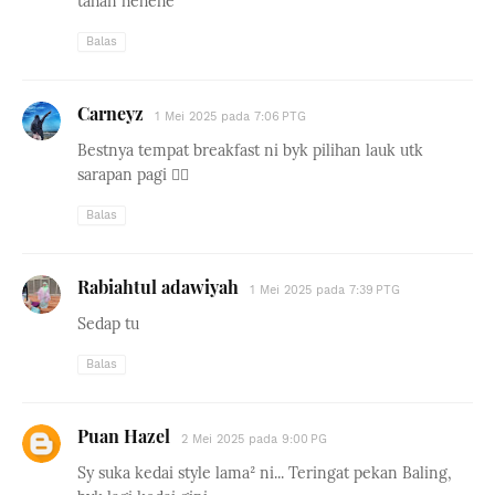
tahan hehehe
Balas
Carneyz
1 Mei 2025 pada 7:06 PTG
Bestnya tempat breakfast ni byk pilihan lauk utk
sarapan pagi 👍🏻
Balas
Rabiahtul adawiyah
1 Mei 2025 pada 7:39 PTG
Sedap tu
Balas
Puan Hazel
2 Mei 2025 pada 9:00 PG
Sy suka kedai style lama² ni... Teringat pekan Baling,