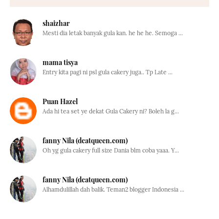
shaizhar
Mesti dia letak banyak gula kan. he he he. Semoga ...
mama tisya
Entry kita pagi ni psl gula cakery juga.. Tp Late ...
Puan Hazel
Ada hi tea set ye dekat Gula Cakery ni? Boleh la g...
fanny Nila (dcatqueen.com)
Oh yg gula cakery full size Dania blm coba yaaa. Y...
fanny Nila (dcatqueen.com)
Alhamdulillah dah balik. Teman2 blogger Indonesia ...