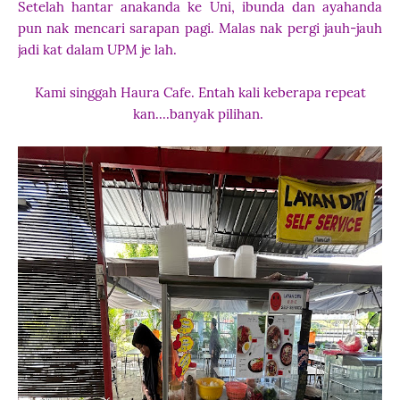
Setelah hantar anakanda ke Uni, ibunda dan ayahanda
pun nak mencari sarapan pagi. Malas nak pergi jauh-jauh
jadi kat dalam UPM je lah.
Kami singgah Haura Cafe. Entah kali keberapa repeat
kan....banyak pilihan.