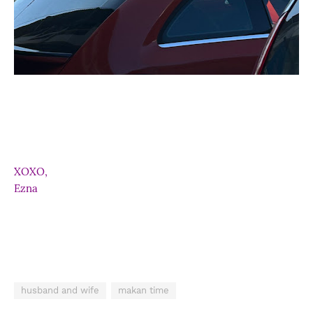
XOXO,
Ezna
husband and wife
makan time