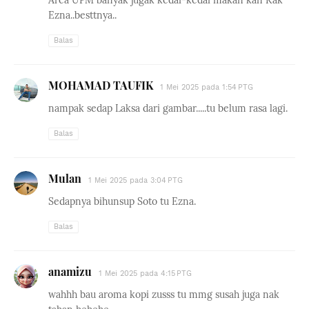
Area UPM banyak jugak kedai-kedai makan kan Kak
Ezna..besttnya..
Balas
MOHAMAD TAUFIK
1 Mei 2025 pada 1:54 PTG
nampak sedap Laksa dari gambar.....tu belum rasa lagi.
Balas
Mulan
1 Mei 2025 pada 3:04 PTG
Sedapnya bihunsup Soto tu Ezna.
Balas
anamizu
1 Mei 2025 pada 4:15 PTG
wahhh bau aroma kopi zusss tu mmg susah juga nak