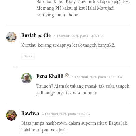
Baru balik beli Kuay Tiaw untuk top up juga PH.
Memang PH kalau gi kat Halal Mart jadi
rambang mata....hehe
Roziah @ Cie
4 Februari 2025 pada 10:32 PTG
Kuetiau kerang sedapnya letak taugeh banyak2.
Balas
Ezna Khalili
4 Februari 2025 pada 11:18 PTG
Taugeh? Alamak tukang masak tak suka taugeh
jadi taugehnya tak ada...huhuhu
Rawiwa
5 Februari 2025 pada 11:25 PG
Biasa jumpa hashbrown dalam supermarket. Bagus lah
halal mart pun ada jual.