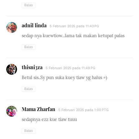
Balas
adnil linda
5 Februari 2025 pada 11:43 PG
sedap nya kuewtiow...lama tak makan ketupat palas
Balas
thisni3za
5 Februari 2025 pada 11:49 PG
Betul sis..Sy pun suka kuey tiaw yg halus =)
Balas
Mama Zharfan
5 Februari 2025 pada 1:00 PTG
sedapnya ezz kue tiaw tuuu
Balas