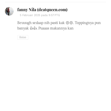
fanny Nila (dcatqueen.com)
5 Februari 2025 pada 9:57 PTG
Beuuugh sedaap nih pasti kak 😍😍. Toppingnya pun
banyak 👍👍. Puaaas makannya kan
Balas