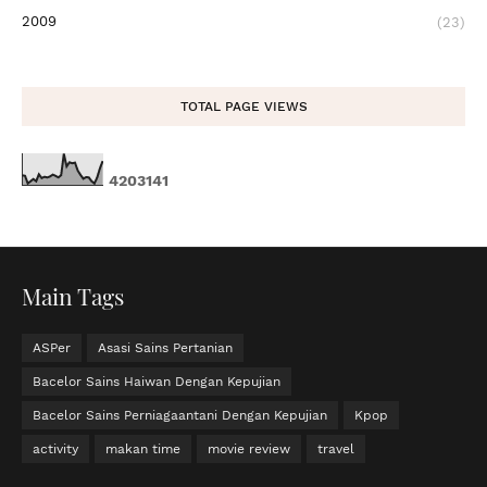
2009
(23)
TOTAL PAGE VIEWS
4
2
0
3
1
4
1
Main Tags
ASPer
Asasi Sains Pertanian
Bacelor Sains Haiwan Dengan Kepujian
Bacelor Sains Perniagaantani Dengan Kepujian
Kpop
activity
makan time
movie review
travel