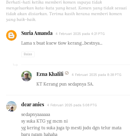
Berhati-hati ketika memberi komen supaya tidak
mengeluarkan kata-kata yang kesat. Komen yang tidak sesuai
tidak akan disiarkan. Terima kasih kerana memberi komen
yang baik-baik.
Suria Amanda
4 Februari 2025 pada 4:21 PTG
Lama x buat kuew tiow kerang...bestnya...
Balas
Ezna Khalili
4 Februari 2025 pada 8:38 PTG
KT Kerang pun sedapnya SA.
dear anies
4 Februari 2025 pada 5:08 PTG
sedapnyaaaaaa
sy suka KTG yg mcm ni
yg kering tu suka juga tp mesti judu dgn telur mata
baru ngam hahaha