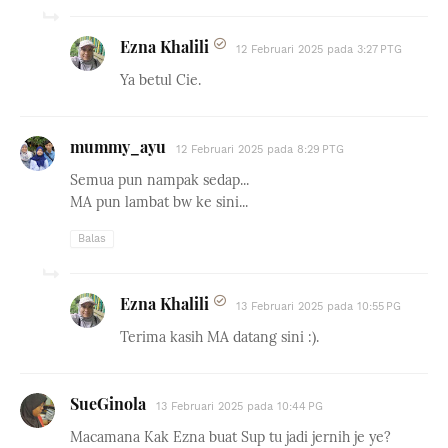
Ezna Khalili
12 Februari 2025 pada 3:27 PTG
Ya betul Cie.
mummy_ayu
12 Februari 2025 pada 8:29 PTG
Semua pun nampak sedap...
MA pun lambat bw ke sini...
Balas
Ezna Khalili
13 Februari 2025 pada 10:55 PG
Terima kasih MA datang sini :).
SueGinola
13 Februari 2025 pada 10:44 PG
Macamana Kak Ezna buat Sup tu jadi jernih je ye?