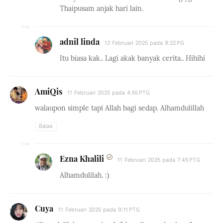
Thaipusam anjak hari lain.
adnil linda
13 Februari 2025 pada 9:22 PG
Itu biasa kak.. Lagi akak banyak cerita.. Hihihi
AmiQis
11 Februari 2025 pada 4:55 PTG
walaupon simple tapi Allah bagi sedap. Alhamdulillah
Balas
Ezna Khalili
11 Februari 2025 pada 7:45 PTG
Alhamdulilah. :)
Cuya
11 Februari 2025 pada 9:11 PTG