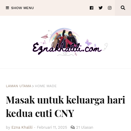
SHOW MENU
LAMAN UTAMA
HOME MADE
Masak untuk keluarga hari
kedua cuti CNY
by
Ezna Khalili
-
Februari 11, 2025
21 Ulasan