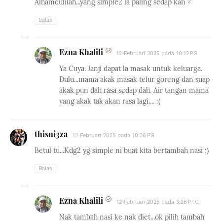
Alhamdulilah...yang simple2 la paling sedap kan ?
Balas
Ezna Khalili
12 Februari 2025 pada 10:12 PG
Ya Cuya. Janji dapat la masak untuk keluarga.
Dulu...mama akak masak telur goreng dan suap
akak pun dah rasa sedap dah. Air tangan mama
yang akak tak akan rasa lagi.... :(
thisni3za
12 Februari 2025 pada 10:36 PG
Betul tu...Kdg2 yg simple ni buat kita bertambah nasi ;)
Balas
Ezna Khalili
12 Februari 2025 pada 3:26 PTG
Nak tambah nasi ke nak diet...ok pilih tambah