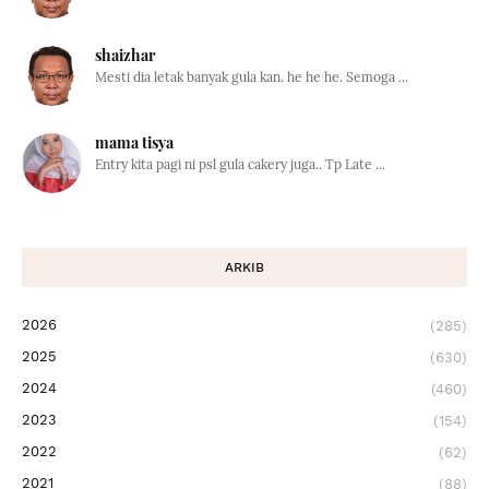
shaizhar
Mesti dia letak banyak gula kan. he he he. Semoga ...
mama tisya
Entry kita pagi ni psl gula cakery juga.. Tp Late ...
ARKIB
2026
(285)
2025
(630)
2024
(460)
2023
(154)
2022
(62)
2021
(88)