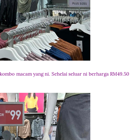
 kombo macam yang ni. Sehelai seluar ni berharga RM49.50