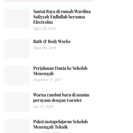
Santai Raya di rumah Wardina
Safiyyah Fadlullah bersama
Electrolux
Ogos 29, 2013
Bath & Body Works
Ogos 06, 2019
Perjalanan Dania ke Sekolah
Menengah
Disember 13, 2017
Warna rambut baru di musim
perayaan dengan Garnier
Jun 01, 2018
Pakej matapelajaran Sekolah
Menengah Teknik