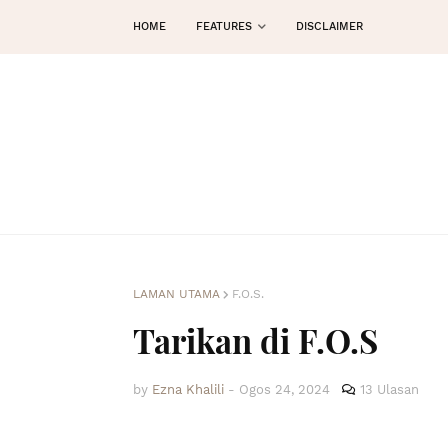
HOME
FEATURES
DISCLAIMER
LAMAN UTAMA
F.O.S.
Tarikan di F.O.S
by
Ezna Khalili
-
Ogos 24, 2024
13 Ulasan