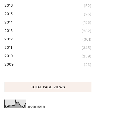
2016
(52)
2015
(95)
2014
(155)
2013
(282)
2012
(361)
2011
(345)
2010
(239)
2009
(23)
TOTAL PAGE VIEWS
4
2
0
0
5
9
9