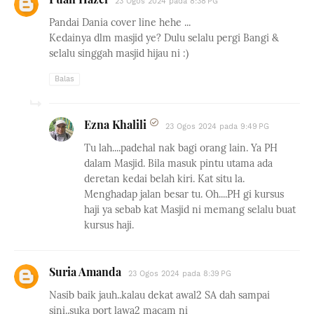
23 Ogos 2024 pada 8:38 PG
Pandai Dania cover line hehe ...
Kedainya dlm masjid ye? Dulu selalu pergi Bangi &
selalu singgah masjid hijau ni :)
Balas
Ezna Khalili
23 Ogos 2024 pada 9:49 PG
Tu lah....padehal nak bagi orang lain. Ya PH
dalam Masjid. Bila masuk pintu utama ada
deretan kedai belah kiri. Kat situ la.
Menghadap jalan besar tu. Oh....PH gi kursus
haji ya sebab kat Masjid ni memang selalu buat
kursus haji.
Suria Amanda
23 Ogos 2024 pada 8:39 PG
Nasib baik jauh..kalau dekat awal2 SA dah sampai
sini..suka port lawa2 macam ni