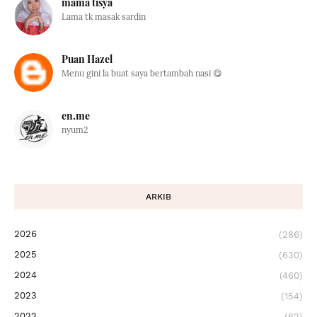
mama tisya
Lama tk masak sardin
Puan Hazel
Menu gini la buat saya bertambah nasi 😋
en.me
nyum2
ARKIB
2026
(286)
2025
(630)
2024
(460)
2023
(154)
2022
(62)