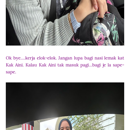
Ok bye....kerja elok-elok. Jangan lupa bagi nasi lemak kat
Kak Aini. Kalau Kak Aini tak masuk pagi...bagi je la sape-
sape.