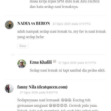
masa kerja lepas SPM dulu Kak Aini excited
dan kata sedap nasi lemaknya.
NADIA vs BERON
23 Ogos 2024 pada 4:14 PTG
aduh nampak sedap nasi lemak tu. my fav is nasi lemak
yang sedap hehe
Balas
Ezna Khalili
27 Ogos 2024 pada 9:11 PTG
Sedap nasi lemak ni tapi sambal dia pedas sikit.
fanny Nila (dcatqueen.com)
27 Ogos 2024 pada 8:55 PTG
Sedapnyaaaa nasi lemaaak 🤤🤤🤤. Kucing tuh
gemaaaas sangaaat 😄😄😍😍😍. Gemuk pula yaaa.