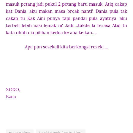
masuk petang jadi pukul 2 petang baru masuk. Atiq cakap
kat Dania 'aku makan masa break nanti'. Dania pula tak
cakap tu Kak Aini punya tapi pandai pula ayatnya 'aku
terbeli lebih nasi lemak ni'. Jadi....takde la terasa Atiq tu
kata ohhh dia pilihan kedua ke apa ke kan....
Apa pun sesekali kita berkongsi rezeki....
XOXO,
Ezna
makan time
Nasi Lemak Aunty Ainul