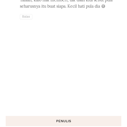
Yalaah, kalo nak memberi, tak usah kita sebut pula
seharusnya itu buat siapa. Kecil hati pula dia 😅
Balas
PENULIS