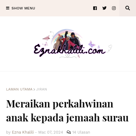
SHOW MENU
LAMAN UTAMA
JIRAN
Meraikan perkahwinan
anak kepada jemaah surau
by
Ezna Khalili
-
Mac 07, 2024
14 Ulasan