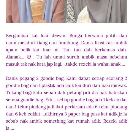
Bergambar kat luar dewan. Bunga berwana putih dan
daun melatari tiang dan bumbung. Dania frust tak ambik
apam balik kat luar ni. Tau tau dah berkemas dah.
Alamak....😅. Tu lah ummi suruh ambik masa sebelum
masuk tak nak kata jap lagi....takde rezeki la wahai anak....
Dania pegang 2 goodie bag. Kami dapat setiap seorang 2
goodie bag dan 1 plastik ada lauk kenduri dan nasi minyak.
Tukang bagi kata sebab dah petang jadi dia nak habiskan
semua goodie bag. Erk....setiap goodie bag ada 1 kek coklat
dan 1 telur pindang jadi ikut perkiraan ada 6 telur pindang
dan 6 kek coklat....akhirnya 3 paper bag pass kat adik je la
sebab nak ambik something kat rumah adik. Rezeki adik
la....