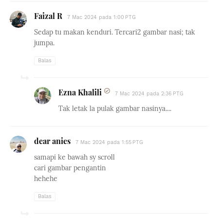
Faizal R
7 Mac 2024 pada 1:00 PTG
Sedap tu makan kenduri. Tercari2 gambar nasi; tak
jumpa.
Balas
Ezna Khalili
7 Mac 2024 pada 2:36 PTG
Tak letak la pulak gambar nasinya....
dear anies
7 Mac 2024 pada 1:55 PTG
samapi ke bawah sy scroll
cari gambar pengantin
hehehe
Balas