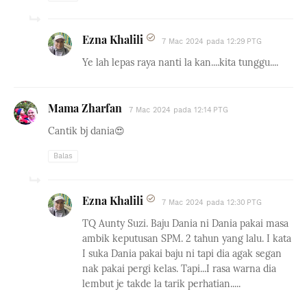
Ezna Khalili
7 Mac 2024 pada 12:29 PTG
Ye lah lepas raya nanti la kan....kita tunggu....
Mama Zharfan
7 Mac 2024 pada 12:14 PTG
Cantik bj dania😍
Balas
Ezna Khalili
7 Mac 2024 pada 12:30 PTG
TQ Aunty Suzi. Baju Dania ni Dania pakai masa
ambik keputusan SPM. 2 tahun yang lalu. I kata
I suka Dania pakai baju ni tapi dia agak segan
nak pakai pergi kelas. Tapi...I rasa warna dia
lembut je takde la tarik perhatian.....