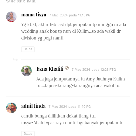
yang baik-baik.
mama tisya
7 Mac 2024 pada 11:13 PG
Yg kt kl, akhir feb last dpt jemputan tp minggu ni ada
wedding anak bos tp nun di Kulim...so ada wakil dr
division yg pegi nanti
Balas
Ezna Khalili
7 Mac 2024 pada 12:28 PTG
Ada juga jemputannya tu Amy. Jauhnya Kulim
tu.....tapi sekurang-kurangnya ada wakil tu.
adnil linda
7 Mac 2024 pada 11:40 PG
cantik bunga dililitkan dekat tiang tu..
insya-Allah lepas raya nanti lagi banyak jemputan tu
Balas