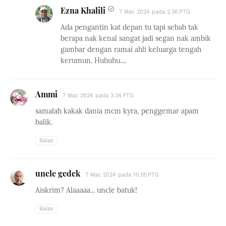
Ezna Khalili
7 Mac 2024 pada 2:36 PTG
Ada pengantin kat depan tu tapi sebab tak
berapa nak kenal sangat jadi segan nak ambik
gambar dengan ramai ahli keluarga tengah
kerumun. Huhuhu....
Ammi
7 Mac 2024 pada 3:34 PTG
samalah kakak dania mcm kyra, penggemar apam
balik.
Balas
uncle gedek
7 Mac 2024 pada 10:55 PTG
Aiskrim? Alaaaaa... uncle batuk!
Balas