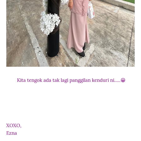
Kita tengok ada tak lagi panggilan kenduri ni.....😀
XOXO,
Ezna