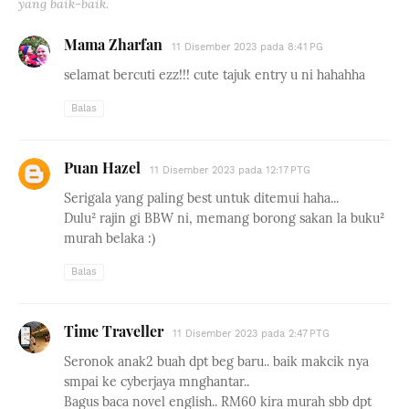
yang baik-baik.
Mama Zharfan
11 Disember 2023 pada 8:41 PG
selamat bercuti ezz!!! cute tajuk entry u ni hahahha
Balas
Puan Hazel
11 Disember 2023 pada 12:17 PTG
Serigala yang paling best untuk ditemui haha...
Dulu² rajin gi BBW ni, memang borong sakan la buku²
murah belaka :)
Balas
Time Traveller
11 Disember 2023 pada 2:47 PTG
Seronok anak2 buah dpt beg baru.. baik makcik nya
smpai ke cyberjaya mnghantar..
Bagus baca novel english.. RM60 kira murah sbb dpt