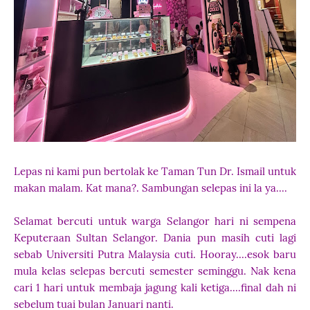
Lepas ni kami pun bertolak ke Taman Tun Dr. Ismail untuk
makan malam. Kat mana?. Sambungan selepas ini la ya....
Selamat bercuti untuk warga Selangor hari ni sempena
Keputeraan Sultan Selangor. Dania pun masih cuti lagi
sebab Universiti Putra Malaysia cuti. Hooray....esok baru
mula kelas selepas bercuti semester seminggu. Nak kena
cari 1 hari untuk membaja jagung kali ketiga....final dah ni
sebelum tuai bulan Januari nanti.