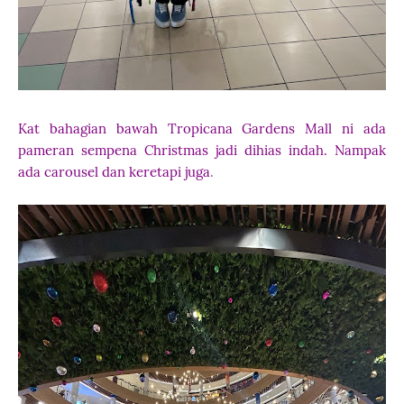
Kat bahagian bawah Tropicana Gardens Mall ni ada
pameran sempena Christmas jadi dihias indah. Nampak
ada carousel dan keretapi juga
.