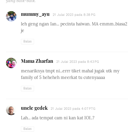
yang baik-baik.
mummy_ayu
21 Julai 2023 pada 8:38 PG
leh geng ngan Ian... pecinta haiwan. MA emmm..biasa2
je
Balas
Mama Zharfan
21 Julai 2023 pada 8:43 PG
menariknya tmpt ni...errr tiket mahal jugak utk my
family of 5 heheheh meerkat tu cutenyaaaa
Balas
uncle gedek
21 Julai 2023 pada 4:07 PTG
Lah... ada tempat cam ni kan kat IOI..?
Balas