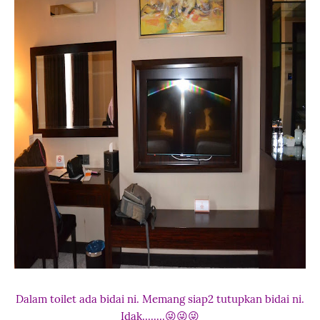
Dalam toilet ada bidai ni. Memang siap2 tutupkan bidai ni.
Idak........😜😜😜