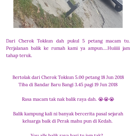
Dari Cherok Tokkun dah pukul 5 petang macam tu.
Perjalanan balik ke rumah kami ya ampun....Huiiiii jam
tahap teruk.
Bertolak dari Cherok Tokkun 5.00 petang 18 Jun 2018
Tiba di Bandar Baru Bangi 3.45 pagi 19 Jun 2018
Rasa macam tak nak balik raya dah. 😭😭😭
Balik kampung kali ni banyak bercerita pasal sejarah
keluarga baik di Perak mahu pun di Kedah.
You alls balik raya hari tu jam tak?.