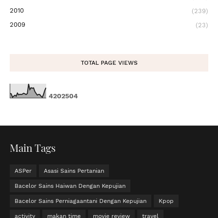
2010
(239)
2009
(23)
TOTAL PAGE VIEWS
4
2
0
2
5
0
4
Main Tags
ASPer
Asasi Sains Pertanian
Bacelor Sains Haiwan Dengan Kepujian
Bacelor Sains Perniagaantani Dengan Kepujian
Kpop
activity
makan time
movie review
travel