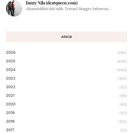
fanny Nila (dcatqueen.com)
Alhamdulillah dah balik. Teman2 blogger Indonesia ...
ARKIB
2026
(285)
2025
(630)
2024
(460)
2023
(154)
2022
(62)
2021
(88)
2020
(40)
2019
(63)
2018
(122)
2017
(51)