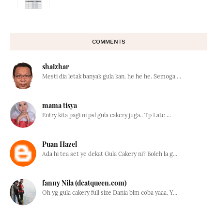
COMMENTS
shaizhar
Mesti dia letak banyak gula kan. he he he. Semoga ...
mama tisya
Entry kita pagi ni psl gula cakery juga.. Tp Late ...
Puan Hazel
Ada hi tea set ye dekat Gula Cakery ni? Boleh la g...
fanny Nila (dcatqueen.com)
Oh yg gula cakery full size Dania blm coba yaaa. Y...