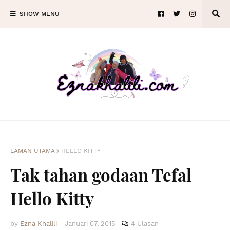
SHOW MENU
LAMAN UTAMA
HELLO KITTY
Tak tahan godaan Tefal
Hello Kitty
by
Ezna Khalili
-
Januari 07, 2015
4 Ulasan