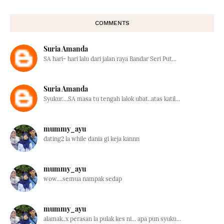
COMMENTS
Suria Amanda
SA hari- hari lalu dari jalan raya Bandar Seri Put...
Suria Amanda
Syukur....SA masa tu tengah lalok ubat..atas katil...
mummy_ayu
dating2 la while dania gi keja kannn
mummy_ayu
wow....semua nampak sedap
mummy_ayu
alamak..x perasan la pulak kes ni... apa pun syuku...