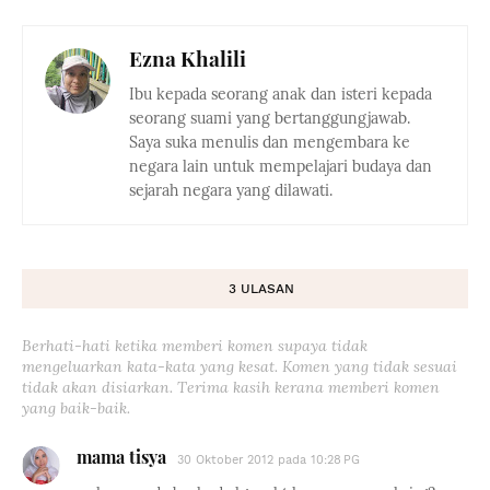
Ezna Khalili
Ibu kepada seorang anak dan isteri kepada
seorang suami yang bertanggungjawab.
Saya suka menulis dan mengembara ke
negara lain untuk mempelajari budaya dan
sejarah negara yang dilawati.
3 ULASAN
Berhati-hati ketika memberi komen supaya tidak
mengeluarkan kata-kata yang kesat. Komen yang tidak sesuai
tidak akan disiarkan. Terima kasih kerana memberi komen
yang baik-baik.
mama tisya
30 Oktober 2012 pada 10:28 PG