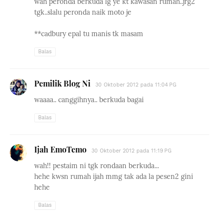
wah peronda berkuda lg ye kt kawasan rumah..jrg2
tgk..slalu peronda naik moto je
**cadbury epal tu manis tk masam
Balas
Pemilik Blog Ni
30 Oktober 2012 pada 11:04 PG
waaaa.. canggihnya.. berkuda bagai
Balas
Ijah EmoTemo
30 Oktober 2012 pada 11:19 PG
wah!! pestaim ni tgk rondaan berkuda...
hehe kwsn rumah ijah mmg tak ada la pesen2 gini
hehe
Balas