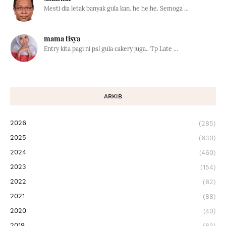
Mesti dia letak banyak gula kan. he he he. Semoga ...
mama tisya
Entry kita pagi ni psl gula cakery juga.. Tp Late ...
ARKIB
2026
(285)
2025
(630)
2024
(460)
2023
(154)
2022
(62)
2021
(88)
2020
(40)
2019
(63)