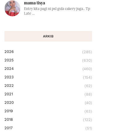
mama tisya
Entry kita pagi ni psl gula cakery juga.. Tp
Late ...
ARKIB
2026
(285)
2025
(630)
2024
(460)
2023
(154)
2022
(62)
2021
(88)
2020
(40)
2019
(63)
2018
(122)
2017
(51)