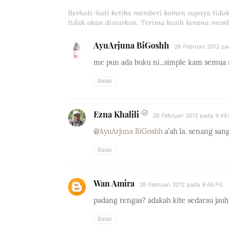
Berhati-hati ketika memberi komen supaya tidak
tidak akan disiarkan. Terima kasih kerana memb
AyuArjuna BiGoshh
28 Februari 2012 pa
me pun ada buku ni...simple kam semua mas
Balas
Ezna Khalili
28 Februari 2012 pada 9:45
@
AyuArjuna BiGoshh
a'ah la. senang sang
Balas
Wan Amira
28 Februari 2012 pada 9:46 PG
padang rengas? adakah kite sedarau jau
Balas