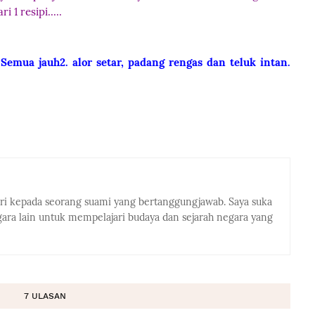
 1 resipi.....
emua jauh2. alor setar, padang rengas dan teluk intan.
eri kepada seorang suami yang bertanggungjawab. Saya suka
ra lain untuk mempelajari budaya dan sejarah negara yang
7 ULASAN