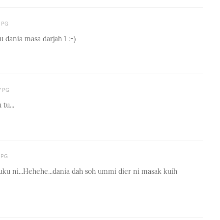
8 PG
dania masa darjah 1 :-)
7 PG
tu...
 PG
uku ni...Hehehe...dania dah soh ummi dier ni masak kuih