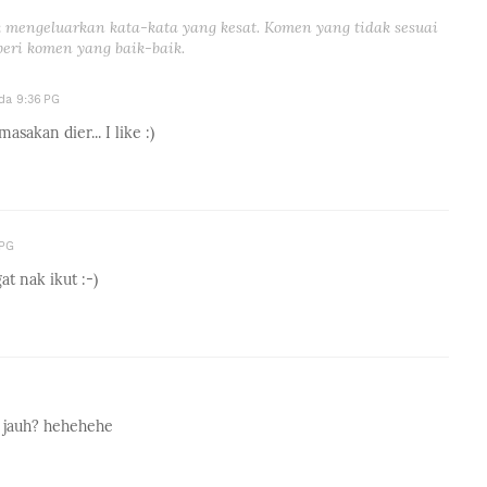
 mengeluarkan kata-kata yang kesat. Komen yang tidak sesuai
eri komen yang baik-baik.
da 9:36 PG
akan dier... I like :)
 PG
at nak ikut :-)
h jauh? hehehehe