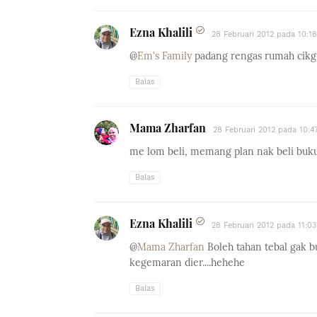
Ezna Khalili
28 Februari 2012 pada 10:1
@
Em's Family
padang rengas rumah cikgu 
Balas
Mama Zharfan
28 Februari 2012 pada 10:4
me lom beli, memang plan nak beli buku 
Balas
Ezna Khalili
28 Februari 2012 pada 11:03
@
Mama Zharfan
Boleh tahan tebal gak b
kegemaran dier....hehehe
Balas