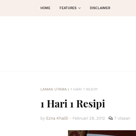
HOME
FEATURES
DISCLAIMER
LAMAN UTAMA
1 HARI 1 RESIPI
1 Hari 1 Resipi
by
Ezna Khalili
-
Februari 28, 2012
7 Ulasan