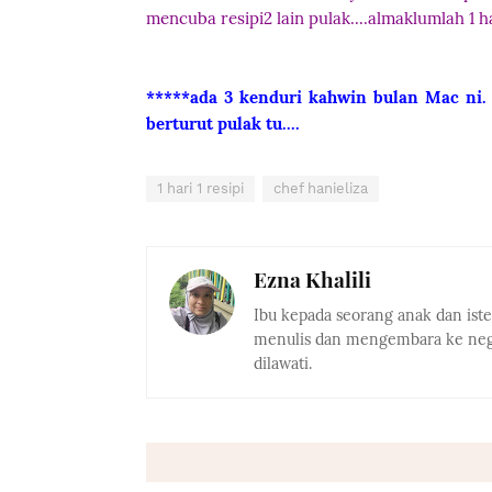
mencuba resipi2 lain pulak....almaklumlah 1 hari
*****ada 3 kenduri kahwin bulan Mac ni. S
berturut pulak tu....
1 hari 1 resipi
chef hanieliza
Ezna Khalili
Ibu kepada seorang anak dan ist
menulis dan mengembara ke nega
dilawati.