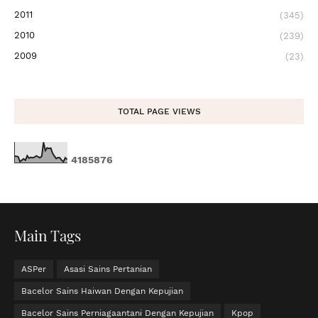
2011
(345)
2010
(239)
2009
(23)
TOTAL PAGE VIEWS
4
1
8
5
8
7
6
Main Tags
ASPer
Asasi Sains Pertanian
Bacelor Sains Haiwan Dengan Kepujian
Bacelor Sains Perniagaantani Dengan Kepujian
Kpop