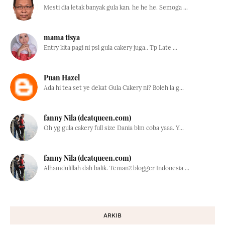
Mesti dia letak banyak gula kan. he he he. Semoga ...
mama tisya
Entry kita pagi ni psl gula cakery juga.. Tp Late ...
Puan Hazel
Ada hi tea set ye dekat Gula Cakery ni? Boleh la g...
fanny Nila (dcatqueen.com)
Oh yg gula cakery full size Dania blm coba yaaa. Y...
fanny Nila (dcatqueen.com)
Alhamdulillah dah balik. Teman2 blogger Indonesia ...
ARKIB