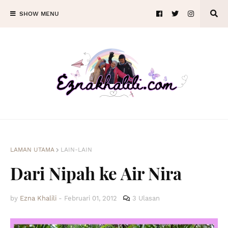
SHOW MENU
LAMAN UTAMA
LAIN-LAIN
Dari Nipah ke Air Nira
by
Ezna Khalili
-
Februari 01, 2012
3 Ulasan