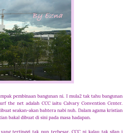
h nampak pembinaan bangunan ni. I mula2 tak tahu bangunan
urf the net adalah CCC iaitu Calvary Convention Center.
dibuat seakan-akan bahtera nabi nuh. Dalam agama kristian
ian bakal dibuat di sini pada masa hadapan.
ang tertinggi tak pun terbesar. CCC ni kalau tak silap i