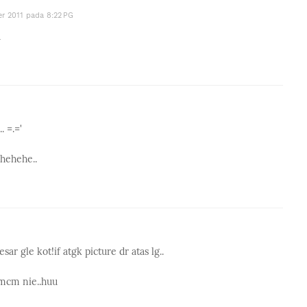
r 2011 pada 8:22 PG
a
 =.='
.hehehe..
ar gle kot!if atgk picture dr atas lg..
 mcm nie..huu