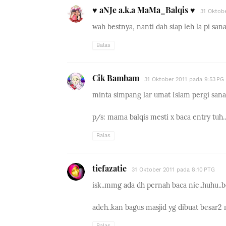
♥ aNJe a.k.a MaMa_Balqis ♥
31 Oktobe
wah bestnya, nanti dah siap leh la pi san
Balas
Cik Bambam
31 Oktober 2011 pada 9:53 PG
minta simpang lar umat Islam pergi sana..
p/s: mama balqis mesti x baca entry tuh.
Balas
tiefazatie
31 Oktober 2011 pada 8:10 PTG
isk..mmg ada dh pernah baca nie..huhu..bes
adeh..kan bagus masjid yg dibuat besar2
Balas