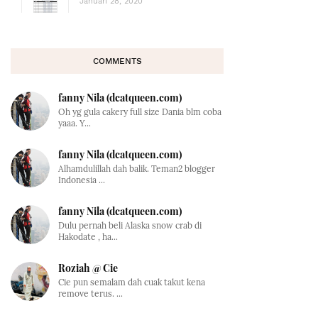
Januari 28, 2020
COMMENTS
fanny Nila (dcatqueen.com)
Oh yg gula cakery full size Dania blm coba
yaaa. Y...
fanny Nila (dcatqueen.com)
Alhamdulillah dah balik. Teman2 blogger
Indonesia ...
fanny Nila (dcatqueen.com)
Dulu pernah beli Alaska snow crab di
Hakodate , ha...
Roziah @ Cie
Cie pun semalam dah cuak takut kena
remove terus. ...