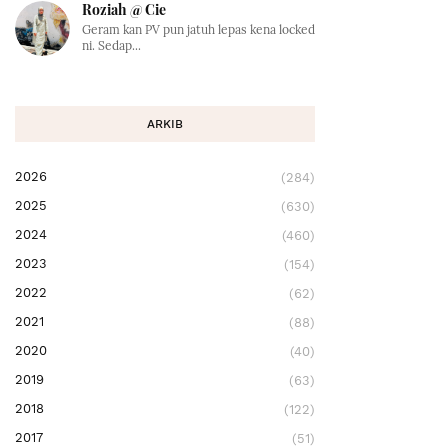
Roziah @ Cie
Geram kan PV pun jatuh lepas kena locked
ni. Sedap...
ARKIB
2026
(284)
2025
(630)
2024
(460)
2023
(154)
2022
(62)
2021
(88)
2020
(40)
2019
(63)
2018
(122)
2017
(51)