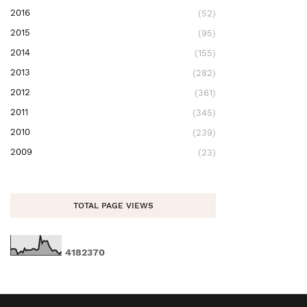
2016
(52)
2015
(95)
2014
(155)
2013
(282)
2012
(361)
2011
(345)
2010
(239)
2009
(23)
TOTAL PAGE VIEWS
4
1
8
2
3
7
0