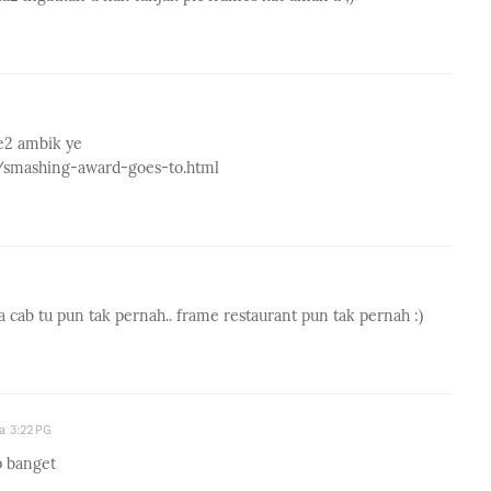
le2 ambik ye
/smashing-award-goes-to.html
a cab tu pun tak pernah.. frame restaurant pun tak pernah :)
a 3:22 PG
p banget