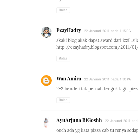
Balas
EzayHadry
22 Januari 2011 pada 1:15 PG
akak! blog akak dapat award dari izzil..si
http://ezayhadry.blogspot.com/2011/01
Balas
Wan Amira
22 Januari 2011 pada 1:38 PG
2-2 bende i tak pernah tengok lagi.. pizz
Balas
AyuArjuna BiGoshh
22 Januari 2011 pad
ouch ada yg kata pizza cab tu rsnya seda