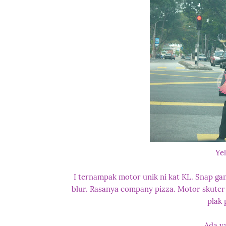
Ye
I ternampak motor unik ni kat KL. Snap gam
blur. Rasanya company pizza. Motor skuter 
plak 
Ada y