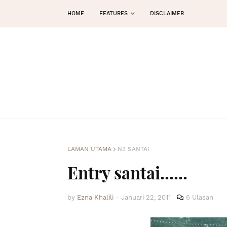
HOME
FEATURES
DISCLAIMER
LAMAN UTAMA
N3 SANTAI
Entry santai......
by
Ezna Khalili
-
Januari 22, 2011
6 Ulasan