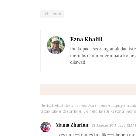
n3 santai
Ezna Khalili
Ibu kepada seorang anak dan ist
menulis dan mengembara ke nega
dilawati.
Berhati-hati ketika memberi komen supaya tidak
tidak akan disiarkan. Terima kasih kerana memb
Mama Zharfan
22 Januari 2011 pada 12:14
siyes unik--frames tu i like--hheheh mul