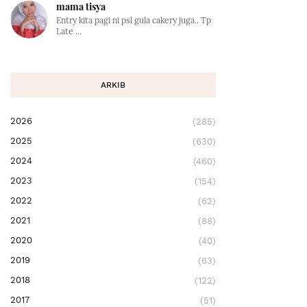
mama tisya
Entry kita pagi ni psl gula cakery juga.. Tp
Late ...
ARKIB
2026
(285)
2025
(630)
2024
(460)
2023
(154)
2022
(62)
2021
(88)
2020
(40)
2019
(63)
2018
(122)
2017
(51)