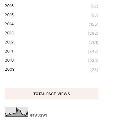
2016
(52)
2015
(95)
2014
(155)
2013
(282)
2012
(361)
2011
(345)
2010
(239)
2009
(23)
TOTAL PAGE VIEWS
4
1
9
3
2
9
1