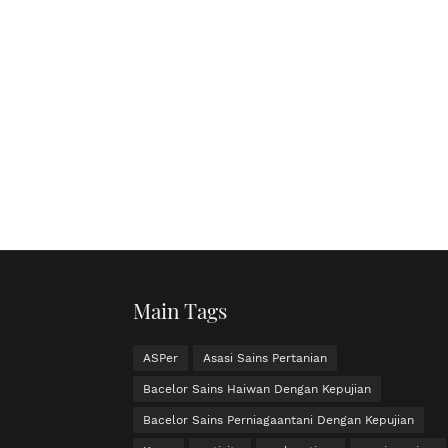
Main Tags
ASPer
Asasi Sains Pertanian
Bacelor Sains Haiwan Dengan Kepujian
Bacelor Sains Perniagaantani Dengan Kepujian