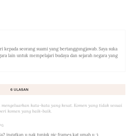
eri kepada seorang suami yang bertanggungjawab. Saya suka
ra lain untuk mempelajari budaya dan sejarah negara yang
6 ULASAN
 mengeluarkan kata-kata yang kesat. Komen yang tidak sesuai
eri komen yang baik-baik.
 PG
a2 ingatkan u nak tunjuk pic frames kat umah u ;)