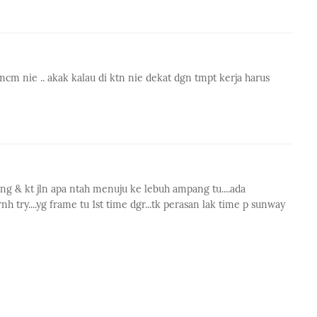
mcm nie .. akak kalau di ktn nie dekat dgn tmpt kerja harus
ng & kt jln apa ntah menuju ke lebuh ampang tu....ada
h try....yg frame tu 1st time dgr...tk perasan lak time p sunway