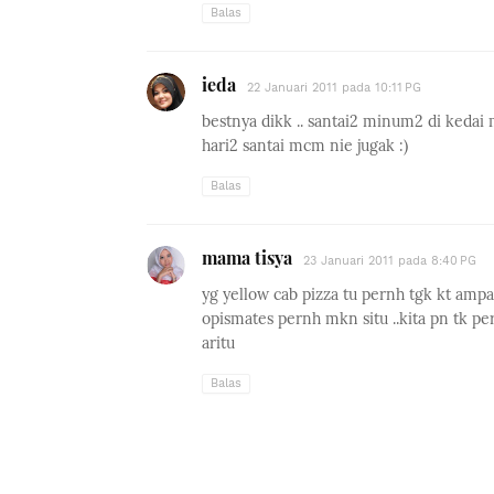
Balas
ieda
22 Januari 2011 pada 10:11 PG
bestnya dikk .. santai2 minum2 di kedai 
hari2 santai mcm nie jugak :)
Balas
mama tisya
23 Januari 2011 pada 8:40 PG
yg yellow cab pizza tu pernh tgk kt ampa
opismates pernh mkn situ ..kita pn tk pern
aritu
Balas