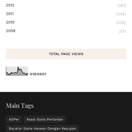
2012
(361)
2011
(345)
2010
(239)
2009
(23)
TOTAL PAGE VIEWS
4
1
8
4
9
0
1
Main Tags
ASPer
Asasi Sains Pertanian
Bacelor Sains Haiwan Dengan Kepujian