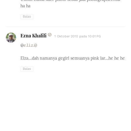
ha ha
Balas
Ezna Khalili
1 Oktober 2010 pada 10:01 PG
@
e.l.i.z.@
Elza....dah namanya gegirl semuanya pink lar....he he he
Balas