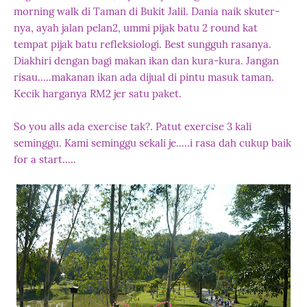
morning walk di Taman di Bukit Jalil. Dania naik skuter-
nya, ayah jalan pelan2, ummi pijak batu 2 round kat
tempat pijak batu refleksiologi. Best sungguh rasanya.
Diakhiri dengan bagi makan ikan dan kura-kura. Jangan
risau.....makanan ikan ada dijual di pintu masuk taman.
Kecik harganya RM2 jer satu paket.
So you alls ada exercise tak?. Patut exercise 3 kali
seminggu. Kami seminggu sekali je.....i rasa dah cukup baik
for a start.....