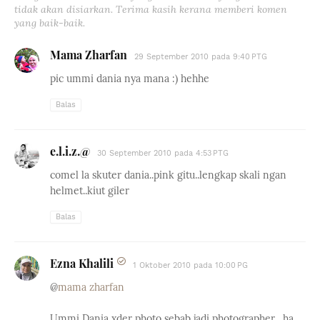
tidak akan disiarkan. Terima kasih kerana memberi komen
yang baik-baik.
Mama Zharfan
29 September 2010 pada 9:40 PTG
pic ummi dania nya mana :) hehhe
Balas
e.l.i.z.@
30 September 2010 pada 4:53 PTG
comel la skuter dania..pink gitu..lengkap skali ngan
helmet..kiut giler
Balas
Ezna Khalili
1 Oktober 2010 pada 10:00 PG
@
mama zharfan
Ummi Dania xder photo sebab jadi photographer....ha