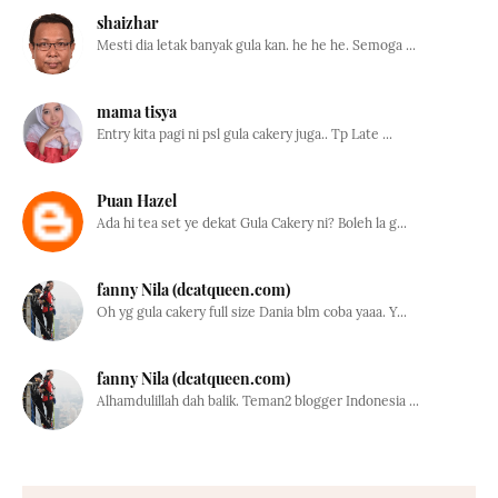
shaizhar
Mesti dia letak banyak gula kan. he he he. Semoga ...
mama tisya
Entry kita pagi ni psl gula cakery juga.. Tp Late ...
Puan Hazel
Ada hi tea set ye dekat Gula Cakery ni? Boleh la g...
fanny Nila (dcatqueen.com)
Oh yg gula cakery full size Dania blm coba yaaa. Y...
fanny Nila (dcatqueen.com)
Alhamdulillah dah balik. Teman2 blogger Indonesia ...