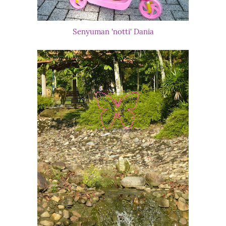
Senyuman 'notti' Dania