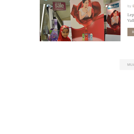
by
Lep
Val
MUA