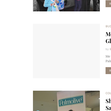
BU
Me
Gl
by
Me 
Pal
CO
Sh
Sa