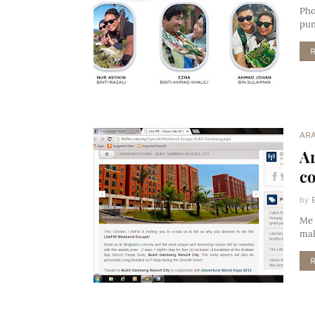
Pho
pun
ARA
Ar
co
by
Me 
mal