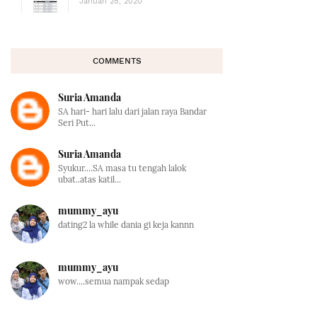
Januari 28, 2020
COMMENTS
Suria Amanda
SA hari- hari lalu dari jalan raya Bandar
Seri Put...
Suria Amanda
Syukur....SA masa tu tengah lalok
ubat..atas katil...
mummy_ayu
dating2 la while dania gi keja kannn
mummy_ayu
wow....semua nampak sedap