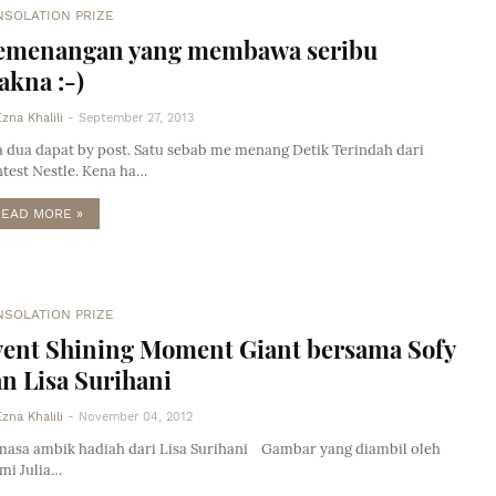
NSOLATION PRIZE
emenangan yang membawa seribu
kna :-)
Ezna Khalili
-
September 27, 2013
 dua dapat by post. Satu sebab me menang Detik Terindah dari
test Nestle. Kena ha…
READ MORE »
NSOLATION PRIZE
vent Shining Moment Giant bersama Sofy
n Lisa Surihani
Ezna Khalili
-
November 04, 2012
masa ambik hadiah dari Lisa Surihani Gambar yang diambil oleh
mi Julia…