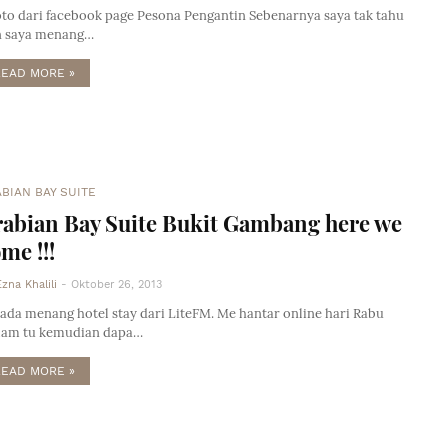
to dari facebook page Pesona Pengantin Sebenarnya saya tak tahu
 saya menang…
READ MORE »
BIAN BAY SUITE
abian Bay Suite Bukit Gambang here we
me !!!
Ezna Khalili
-
Oktober 26, 2013
ada menang hotel stay dari LiteFM. Me hantar online hari Rabu
am tu kemudian dapa…
READ MORE »