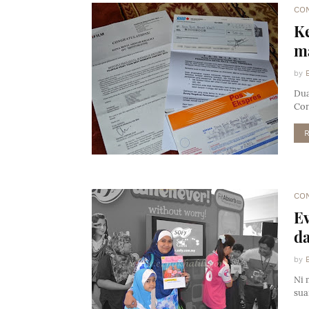
CO
K
ma
by
Dua
Con
CO
E
da
by
Ni 
sua