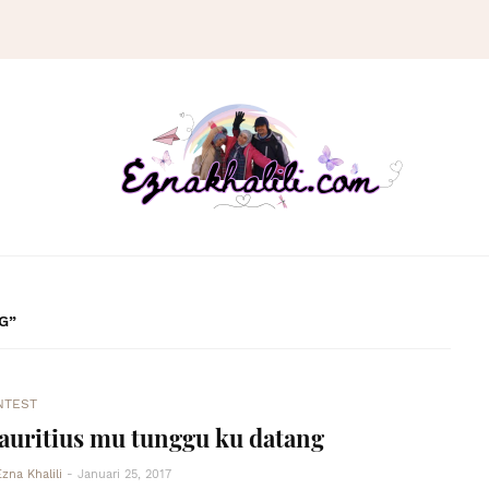
G
NTEST
uritius mu tunggu ku datang
Ezna Khalili
-
Januari 25, 2017