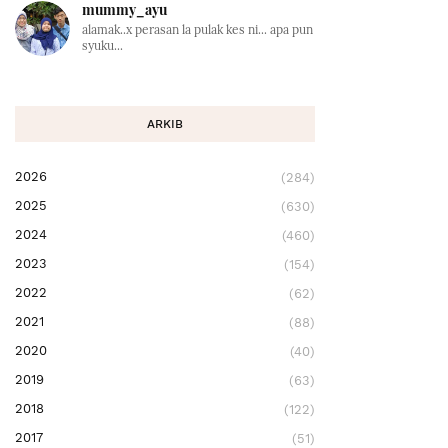
mummy_ayu
alamak..x perasan la pulak kes ni... apa pun
syuku...
ARKIB
2026
(284)
2025
(630)
2024
(460)
2023
(154)
2022
(62)
2021
(88)
2020
(40)
2019
(63)
2018
(122)
2017
(51)