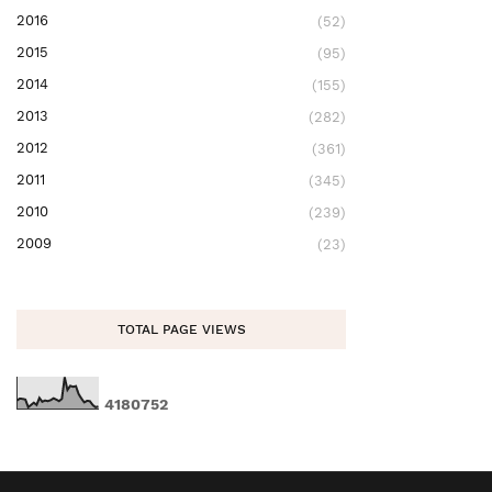
2016
(52)
2015
(95)
2014
(155)
2013
(282)
2012
(361)
2011
(345)
2010
(239)
2009
(23)
TOTAL PAGE VIEWS
4
1
8
0
7
5
2