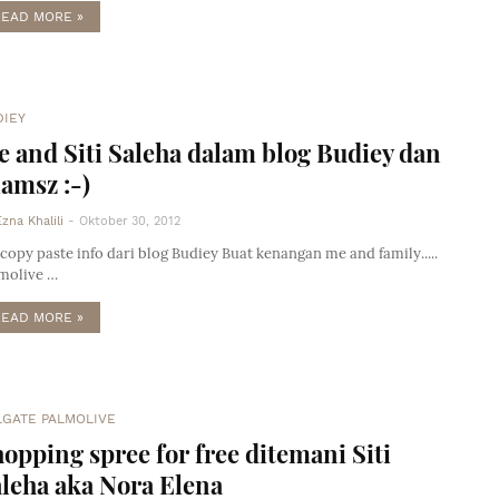
READ MORE »
DIEY
 and Siti Saleha dalam blog Budiey dan
amsz :-)
Ezna Khalili
-
Oktober 30, 2012
copy paste info dari blog Budiey Buat kenangan me and family.....
molive …
READ MORE »
LGATE PALMOLIVE
opping spree for free ditemani Siti
leha aka Nora Elena