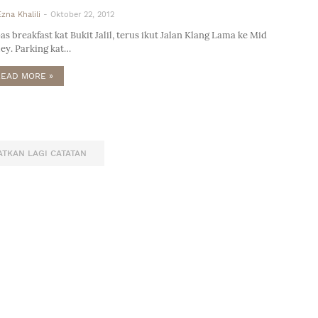
Ezna Khalili
-
Oktober 22, 2012
as breakfast kat Bukit Jalil, terus ikut Jalan Klang Lama ke Mid
ley. Parking kat…
READ MORE »
TKAN LAGI CATATAN