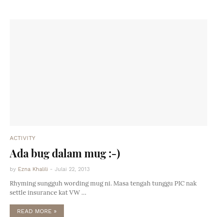
ACTIVITY
Ada bug dalam mug :-)
by
Ezna Khalili
-
Julai 22, 2013
Rhyming sungguh wording mug ni. Masa tengah tunggu PIC nak
settle insurance kat VW …
READ MORE »