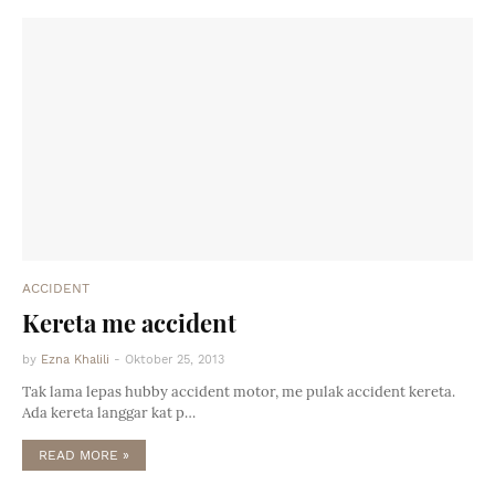
ACCIDENT
Kereta me accident
by
Ezna Khalili
-
Oktober 25, 2013
Tak lama lepas hubby accident motor, me pulak accident kereta.
Ada kereta langgar kat p…
READ MORE »