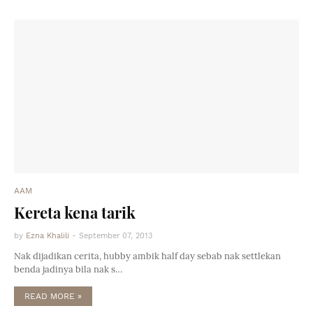
AAM
Kereta kena tarik
by
Ezna Khalili
-
September 07, 2013
Nak dijadikan cerita, hubby ambik half day sebab nak settlekan
benda jadinya bila nak s…
READ MORE »