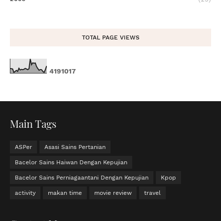
TOTAL PAGE VIEWS
4
1
9
1
0
1
7
Main Tags
ASPer
Asasi Sains Pertanian
Bacelor Sains Haiwan Dengan Kepujian
Bacelor Sains Perniagaantani Dengan Kepujian
Kpop
activity
makan time
movie review
travel