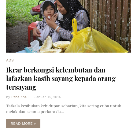
ADS
Ikrar berkongsi kelembutan dan
lafazkan kasih sayang kepada orang
tersayang
by
Ezna Khalili
-
Januari 15, 2014
Tatkala kesibukan kehidupan seharian, kita sering cuba untuk
melakukan semua perkara da…
READ MORE »