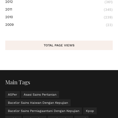
2012
(361)
2011
(345)
2010
(239)
2009
(23)
TOTAL PAGE VIEWS
Main Tags
ASPer
Asasi Sains Pertanian
Bacelor Sains Haiwan Dengan Kepujian
Bacelor Sains Perniagaantani Dengan Kepujian
Kpop