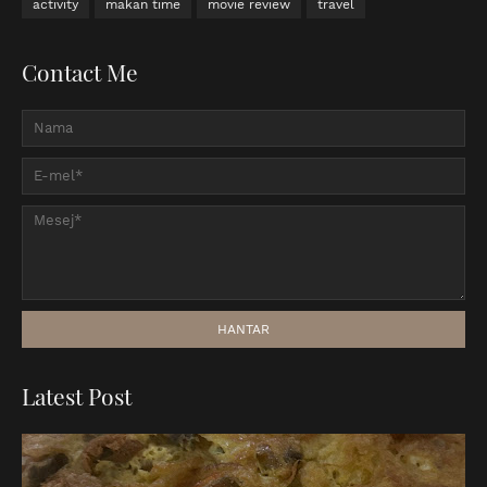
activity
makan time
movie review
travel
Contact Me
Latest Post