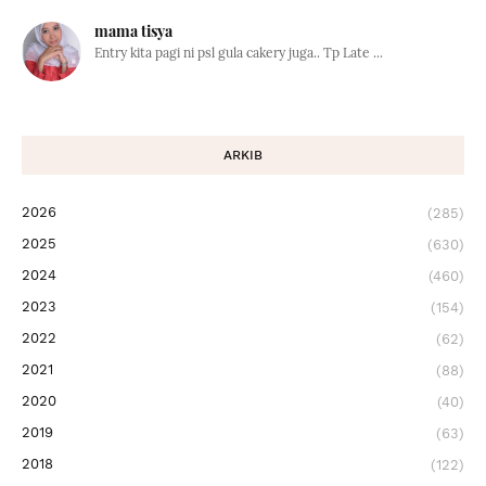
mama tisya
Entry kita pagi ni psl gula cakery juga.. Tp Late ...
ARKIB
2026
(285)
2025
(630)
2024
(460)
2023
(154)
2022
(62)
2021
(88)
2020
(40)
2019
(63)
2018
(122)