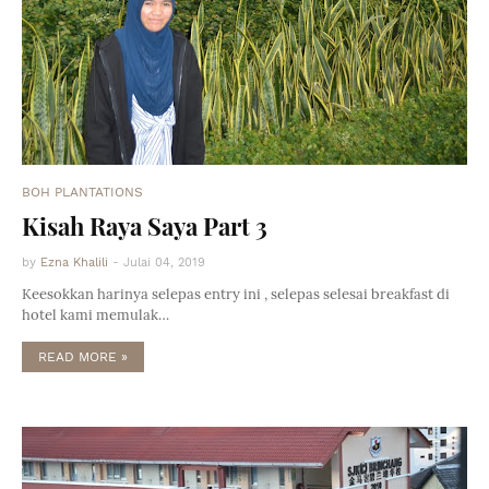
BOH PLANTATIONS
Kisah Raya Saya Part 3
by
Ezna Khalili
-
Julai 04, 2019
Keesokkan harinya selepas entry ini , selepas selesai breakfast di
hotel kami memulak…
READ MORE »