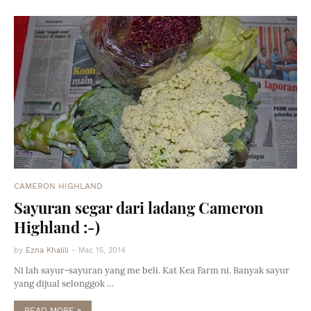
CAMERON HIGHLAND
Sayuran segar dari ladang Cameron
Highland :-)
by
Ezna Khalili
-
Mac 15, 2014
Ni lah sayur-sayuran yang me beli. Kat Kea Farm ni. Banyak sayur
yang dijual selonggok …
READ MORE »